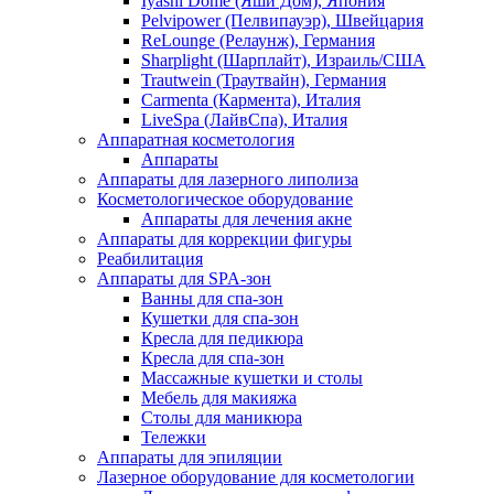
Iyashi Dome (Яши Дом), Япония
Pelvipower (Пелвипауэр), Швейцария
ReLounge (Релаунж), Германия
Sharplight (Шарплайт), Израиль/США
Trautwein (Траутвайн), Германия
Carmenta (Кармента), Италия
LiveSpa (ЛайвСпа), Италия
Аппаратная косметология
Аппараты
Аппараты для лазерного липолиза
Косметологическое оборудование
Аппараты для лечения акне
Аппараты для коррекции фигуры
Реабилитация
Аппараты для SPA-зон
Ванны для спа-зон
Кушетки для спа-зон
Кресла для педикюра
Кресла для спа-зон
Массажные кушетки и столы
Мебель для макияжа
Столы для маникюра
Тележки
Аппараты для эпиляции
Лазерное оборудование для косметологии