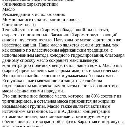
Физические характеристики
Масло
Рекомендации к использованию
Можно наносить на тело,лицо и волосы.
Описание товара
Теплый аутентичный аромат, обладающий пылкастью,
старастью и нежностью. Загадочный аромат окутывающий
силой и чувственностью. Натуральное масло карите, оно же
известное как ши. Наше масло является самым ценным, так
как создано по классическим африканским традициям, с
использованием метода холодного гидролирования, благодаря
данному способу масло сохраняет максимальную
концентрацию полезных веществ для нашей кожи. Масло ши
(карите) представлено, как с ароматами, так и классическое.
Это одно из наиболее ценных и уважаемых базовых масел.
Его уникальные смягчающие и защитные свойства
подтверждены многовековым опытом использования этого
масла африканскими народами.
Это единственное базовое масло, которое на 80% состоит из
триглицеридов, а остальная масса приходится на жиры из
неомыляемой группы. Масло также является активным
источником витаминов Е, F и А. Данная концентрация
витаминов питает, восстанавливает, тонизирует кожу и
обеспечивает антивозрастной эффект. Бархатная и подтянутая
кожа гарантирована!