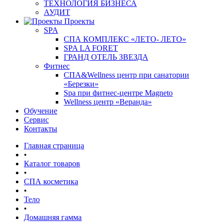
ТЕХНОЛОГИЯ БИЗНЕСА
АУДИТ
Проекты
SPA
СПА КОМПЛЕКС «ЛЕТО- ЛЕТО»
SPA LA FORET
ГРАНД ОТЕЛЬ ЗВЕЗДА
Фитнес
СПА&Wellness центр при санатории
«Березки»
Spa при фитнес-центре Magneto
Wellness центр «Веранда»
Обучение
Сервис
Контакты
Главная страница
•
Каталог товаров
•
СПА косметика
•
Тело
•
Домашняя гамма