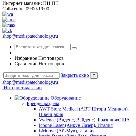
Интернет-магазин: ПН-ПТ
Call-centre: 09:00-19:00
shop@medispatechnology.ru
Избранное
Нет товаров
Сравнение
Нет товаров
Закрыть окно
shop@medispatechnology.ru
Интернет-магазин
Оборудование
Бренды раздела
AWT Storz Medical (АВТ Шторц Медикал),
Швейцария
Vydence (Виденс, Вайденс), Бразилия/США
Icoone Laser (Айкун Лазер), Италия
I-Moove (Ай-Мув), Италия