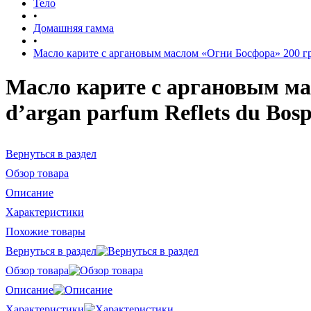
Тело
•
Домашняя гамма
•
Масло карите с аргановым маслом «Огни Босфора» 200 гр / B
Масло карите с аргановым масл
d’argan parfum Reflets du Bos
Вернуться в раздел
Обзор товара
Описание
Характеристики
Похожие товары
Вернуться в раздел
Обзор товара
Описание
Характеристики