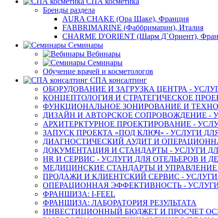
СПА косметика
Бренды раздела
AURA CHAKE (Ора Шаке), Франция
FABBRIMARINE (Фаббримарин), Италия
CHARME D'ORIENT (Шарм Д`Ориент), Фра
Семинары
Вебинары
Семинары
Обучение врачей и косметологов
СПА консалтинг
ОБОРУДОВАНИЕ И ЗАГРУЗКА ЦЕНТРА - УСЛУ
КОНЦЕПТОЛОГИЯ И СТРАТЕГИЧЕСКОЕ ПРОЕК
ФУНКЦИОНАЛЬНОЕ ЗОНИРОВАНИЕ И ТЕХНОЛ
ДИЗАЙН И АВТОРСКОЕ СОПРОВОЖДЕНИЕ - У
АРХИТЕРКТУРНОЕ ПРОЕКТИРОВАНИЕ - УСЛУ
ЗАПУСК ПРОЕКТА «ПОД КЛЮЧ» - УСЛУГИ ДЛ
ДИАГНОСТИЧЕСКИЙ АУДИТ И ОПЕРАЦИОННАЯ
ДОКУМЕНТАЦИЯ И СТАНДАРТЫ - УСЛУГИ ДЛ
HR И СЕРВИС - УСЛУГИ ДЛЯ ОТЕЛЬЕРОВ И 
МЕДИЦИНСКИЕ СТАНДАРТЫ И УПРАВЛЕНИЕ -
ПРОДАЖИ И КЛИЕНТСКИЙ СЕРВИС - УСЛУГИ
ОПЕРАЦИОННАЯ ЭФФЕКТИВНОСТЬ - УСЛУГИ
ФРАНШИЗА: I-FEEL
ФРАНШИЗА: ЛАБОРАТОРИЯ РЕЗУЛЬТАТА
ИНВЕСТИЦИОННЫЙ БЮДЖЕТ И ПРОСЧЕТ О