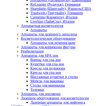
Pelvipower (Пелвипауэр), Швейцария
ReLounge (Релаунж), Германия
Sharplight (Шарплайт), Израиль/США
Trautwein (Траутвайн), Германия
Carmenta (Кармента), Италия
LiveSpa (ЛайвСпа), Италия
Аппаратная косметология
Аппараты
Аппараты для лазерного липолиза
Косметологическое оборудование
Аппараты для лечения акне
Аппараты для коррекции фигуры
Реабилитация
Аппараты для SPA-зон
Ванны для спа-зон
Кушетки для спа-зон
Кресла для педикюра
Кресла для спа-зон
Массажные кушетки и столы
Мебель для макияжа
Столы для маникюра
Тележки
Аппараты для эпиляции
Лазерное оборудование для косметологии
Лазерные аппараты для лифтинга