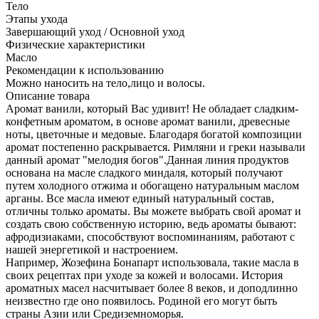
Тело
Этапы ухода
Завершающий уход / Основной уход
Физические характеристики
Масло
Рекомендации к использованию
Можно наносить на тело,лицо и волосы.
Описание товара
Аромат ванили, который Вас удивит! Не обладает сладким-
конфетным ароматом, в основе аромат ванили, древесные
ноты, цветочные и медовые. Благодаря богатой композиции
аромат постепенно раскрывается. Римляни и греки называли
данный аромат "мелодия богов".Данная линия продуктов
основана на масле сладкого миндаля, который получают
путем холодного отжима и обогащено натуральным маслом
арганы. Все масла имеют единый натуральный состав,
отличны только ароматы. Вы можете выбрать свой аромат и
создать свою собственную историю, ведь ароматы бывают:
афродизиаками, способствуют воспоминаниям, работают с
нашей энергетикой и настроением.
Например, Жозефина Бонапарт использовала, такие масла в
своих рецептах при уходе за кожей и волосами. История
ароматных масел насчитывает более 8 веков, и доподлинно
неизвестно где оно появилось. Родиной его могут быть
страны Азии или Средиземноморья.