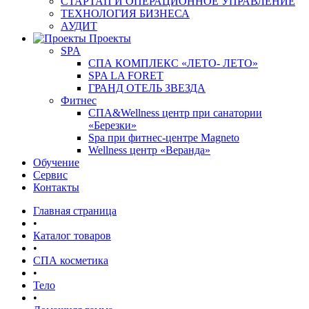
СТАРТАП И ОПЕРАЦИОННОЕ УПРАВЛЕНИЕ
ТЕХНОЛОГИЯ БИЗНЕСА
АУДИТ
Проекты
SPA
СПА КОМПЛЕКС «ЛЕТО- ЛЕТО»
SPA LA FORET
ГРАНД ОТЕЛЬ ЗВЕЗДА
Фитнес
СПА&Wellness центр при санатории
«Березки»
Spa при фитнес-центре Magneto
Wellness центр «Веранда»
Обучение
Сервис
Контакты
Главная страница
•
Каталог товаров
•
СПА косметика
•
Тело
•