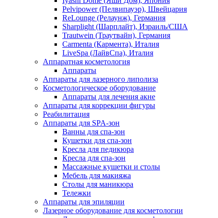
Iyashi Dome (Яши Дом), Япония
Pelvipower (Пелвипауэр), Швейцария
ReLounge (Релаунж), Германия
Sharplight (Шарплайт), Израиль/США
Trautwein (Траутвайн), Германия
Carmenta (Кармента), Италия
LiveSpa (ЛайвСпа), Италия
Аппаратная косметология
Аппараты
Аппараты для лазерного липолиза
Косметологическое оборудование
Аппараты для лечения акне
Аппараты для коррекции фигуры
Реабилитация
Аппараты для SPA-зон
Ванны для спа-зон
Кушетки для спа-зон
Кресла для педикюра
Кресла для спа-зон
Массажные кушетки и столы
Мебель для макияжа
Столы для маникюра
Тележки
Аппараты для эпиляции
Лазерное оборудование для косметологии