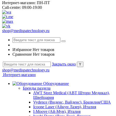
Интернет-магазин: ПН-ПТ
Call-centre: 09:00-19:00
shop@medispatechnology.ru
Избранное
Нет товаров
Сравнение
Нет товаров
Закрыть окно
shop@medispatechnology.ru
Интернет-магазин
Оборудование
Бренды раздела
AWT Storz Medical (АВТ Шторц Медикал),
Швейцария
Vydence (Виденс, Вайденс), Бразилия/США
Icoone Laser (Айкун Лазер), Италия
I-Moove (Ай-Мув), Италия