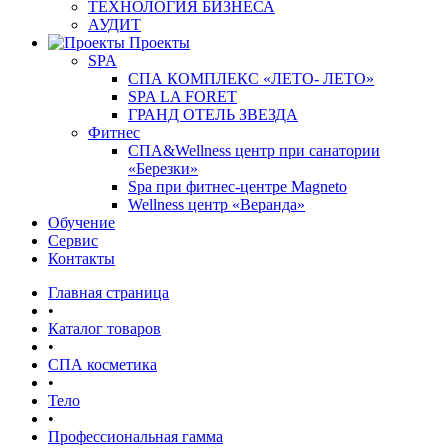
ТЕХНОЛОГИЯ БИЗНЕСА
АУДИТ
Проекты
SPA
СПА КОМПЛЕКС «ЛЕТО- ЛЕТО»
SPA LA FORET
ГРАНД ОТЕЛЬ ЗВЕЗДА
Фитнес
СПА&Wellness центр при санатории
«Березки»
Spa при фитнес-центре Magneto
Wellness центр «Веранда»
Обучение
Сервис
Контакты
Главная страница
•
Каталог товаров
•
СПА косметика
•
Тело
•
Профессиональная гамма