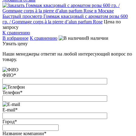
Быстрый просмотр
Гоммаж квасцовый с ароматом розы 600
гр. / Gommage corps à la pierre d’alun parfum Rose
Цена по
запросу
К сравнению
В избранное
К сравнению
В наличии
Узнать цену
Наши менеджеры ответят на любой интересующий вопрос по
товару.
ФИО
*
Телефон
*
E-mail
*
Город
*
Название компании
*