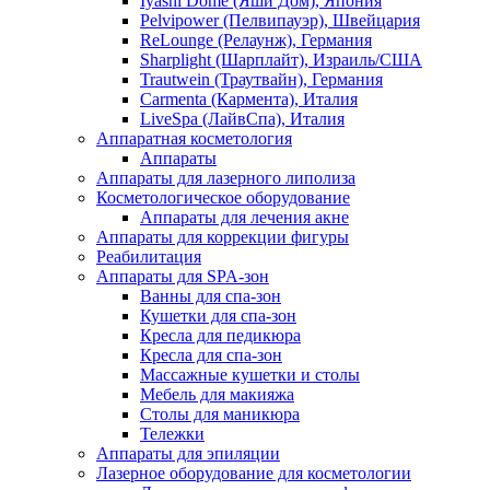
Iyashi Dome (Яши Дом), Япония
Pelvipower (Пелвипауэр), Швейцария
ReLounge (Релаунж), Германия
Sharplight (Шарплайт), Израиль/США
Trautwein (Траутвайн), Германия
Carmenta (Кармента), Италия
LiveSpa (ЛайвСпа), Италия
Аппаратная косметология
Аппараты
Аппараты для лазерного липолиза
Косметологическое оборудование
Аппараты для лечения акне
Аппараты для коррекции фигуры
Реабилитация
Аппараты для SPA-зон
Ванны для спа-зон
Кушетки для спа-зон
Кресла для педикюра
Кресла для спа-зон
Массажные кушетки и столы
Мебель для макияжа
Столы для маникюра
Тележки
Аппараты для эпиляции
Лазерное оборудование для косметологии