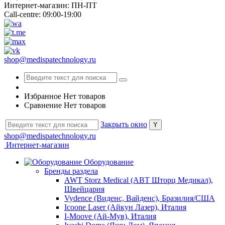
Интернет-магазин: ПН-ПТ
Call-centre: 09:00-19:00
shop@medispatechnology.ru
Избранное
Нет товаров
Сравнение
Нет товаров
Закрыть окно
shop@medispatechnology.ru
Интернет-магазин
Оборудование
Бренды раздела
AWT Storz Medical (АВТ Шторц Медикал),
Швейцария
Vydence (Виденс, Вайденс), Бразилия/США
Icoone Laser (Айкун Лазер), Италия
I-Moove (Ай-Мув), Италия