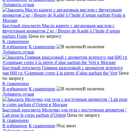
Добавить отзыв
Быстрый просмотр
Масло карите с аргановым маслом с
фруктовым ароматом 2 кг / Beurre de Karité à l’huile d’argan
parfum Fruits
Цена по запросу
К сравнению
В избранное
К сравнению
В наличии
Добавить отзыв
Быстрый просмотр
Гоммаж квасцовый с ароматом зеленого
чая 600 гр /Gommage corps à la pierre d’alun parfum the Vert
Цена
по запросу
К сравнению
В избранное
К сравнению
В наличии
Добавить отзыв
Быстрый просмотр
Молочко для тела с восточным ароматом /
Lait pour le corps parfum d’Orient
Цена по запросу
К сравнению
В избранное
К сравнению
Под заказ
Добавить отзыв