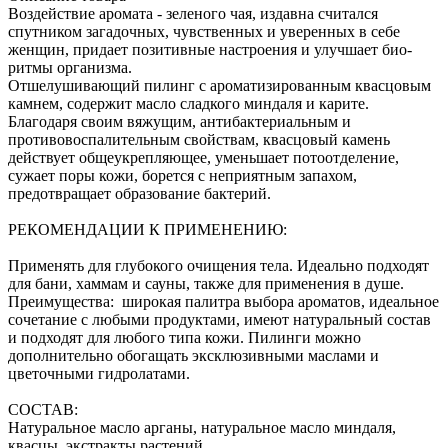
Воздействие аромата - зеленого чая, издавна считался
спутником загадочных, чувственных и уверенных в себе
женщин, придает позитивные настроения и улучшает био-
ритмы организма.
Отшелушивающий пилинг с ароматизированным квасцовым
камнем, содержит масло сладкого миндаля и карите.
Благодаря своим вяжущим, антибактериальным и
противовоспалительным свойствам, квасцовый камень
действует общеукрепляющее, уменьшает потоотделение,
сужает поры кожи, борется с неприятным запахом,
предотвращает образование бактерий.
РЕКОМЕНДАЦИИ К ПРИМЕНЕНИЮ:
Применять для глубокого очищения тела. Идеально подходят
для бани, хаммам и сауны, также для применения в душе.
Преимущества: широкая палитра выбора ароматов, идеальное
сочетание с любыми продуктами, имеют натуральный состав
и подходят для любого типа кожи. Пилинги можно
дополнительно обогащать эксклюзивными маслами и
цветочными гидролатами.
СОСТАВ:
Натуральное масло арганы, натуральное масло миндаля,
квасцы, экстракты растений