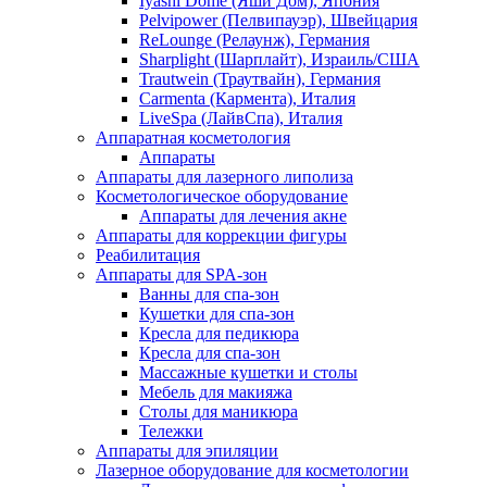
Iyashi Dome (Яши Дом), Япония
Pelvipower (Пелвипауэр), Швейцария
ReLounge (Релаунж), Германия
Sharplight (Шарплайт), Израиль/США
Trautwein (Траутвайн), Германия
Carmenta (Кармента), Италия
LiveSpa (ЛайвСпа), Италия
Аппаратная косметология
Аппараты
Аппараты для лазерного липолиза
Косметологическое оборудование
Аппараты для лечения акне
Аппараты для коррекции фигуры
Реабилитация
Аппараты для SPA-зон
Ванны для спа-зон
Кушетки для спа-зон
Кресла для педикюра
Кресла для спа-зон
Массажные кушетки и столы
Мебель для макияжа
Столы для маникюра
Тележки
Аппараты для эпиляции
Лазерное оборудование для косметологии