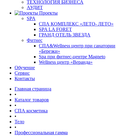
ТЕХНОЛОГИЯ БИЗНЕСА
АУДИТ
Проекты
SPA
СПА КОМПЛЕКС «ЛЕТО- ЛЕТО»
SPA LA FORET
ГРАНД ОТЕЛЬ ЗВЕЗДА
Фитнес
СПА&Wellness центр при санатории
«Березки»
Spa при фитнес-центре Magneto
Wellness центр «Веранда»
Обучение
Сервис
Контакты
Главная страница
•
Каталог товаров
•
СПА косметика
•
Тело
•
Профессиональная гамма