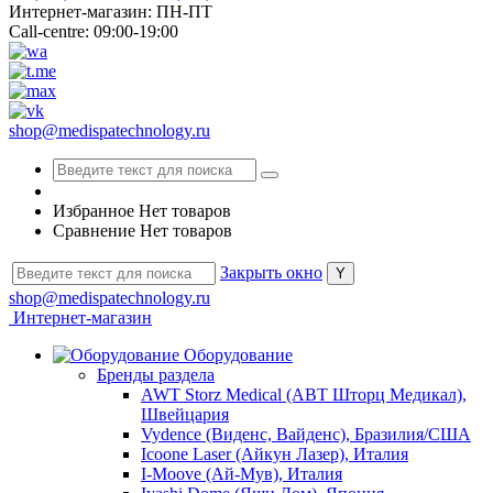
Интернет-магазин: ПН-ПТ
Call-centre: 09:00-19:00
shop@medispatechnology.ru
Избранное
Нет товаров
Сравнение
Нет товаров
Закрыть окно
shop@medispatechnology.ru
Интернет-магазин
Оборудование
Бренды раздела
AWT Storz Medical (АВТ Шторц Медикал),
Швейцария
Vydence (Виденс, Вайденс), Бразилия/США
Icoone Laser (Айкун Лазер), Италия
I-Moove (Ай-Мув), Италия