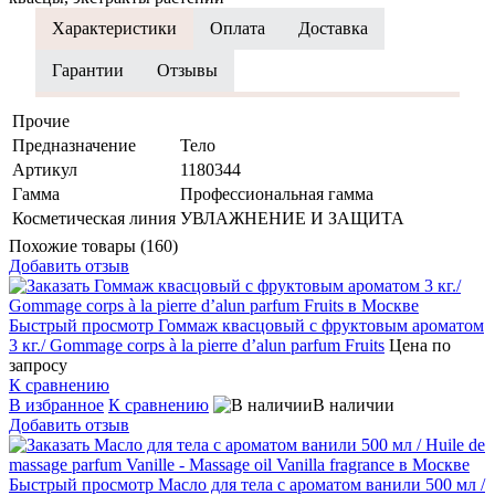
Характеристики
Оплата
Доставка
Гарантии
Отзывы
Прочие
Предназначение
Тело
Артикул
1180344
Гамма
Профессиональная гамма
Косметическая линия
УВЛАЖНЕНИЕ И ЗАЩИТА
Похожие товары (160)
Добавить отзыв
Быстрый просмотр
Гоммаж квасцовый с фруктовым ароматом
3 кг./ Gommage corps à la pierre d’alun parfum Fruits
Цена по
запросу
К сравнению
В избранное
К сравнению
В наличии
Добавить отзыв
Быстрый просмотр
Масло для тела с ароматом ванили 500 мл /