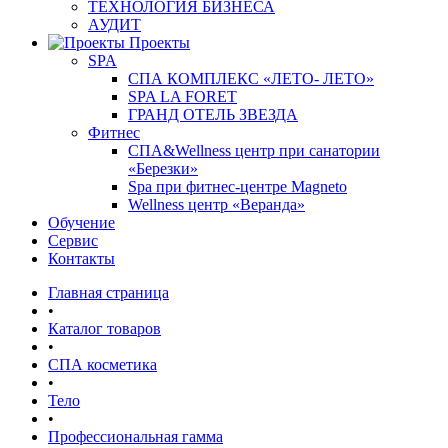
ТЕХНОЛОГИЯ БИЗНЕСА
АУДИТ
Проекты
SPA
СПА КОМПЛЕКС «ЛЕТО- ЛЕТО»
SPA LA FORET
ГРАНД ОТЕЛЬ ЗВЕЗДА
Фитнес
СПА&Wellness центр при санатории
«Березки»
Spa при фитнес-центре Magneto
Wellness центр «Веранда»
Обучение
Сервис
Контакты
Главная страница
•
Каталог товаров
•
СПА косметика
•
Тело
•
Профессиональная гамма