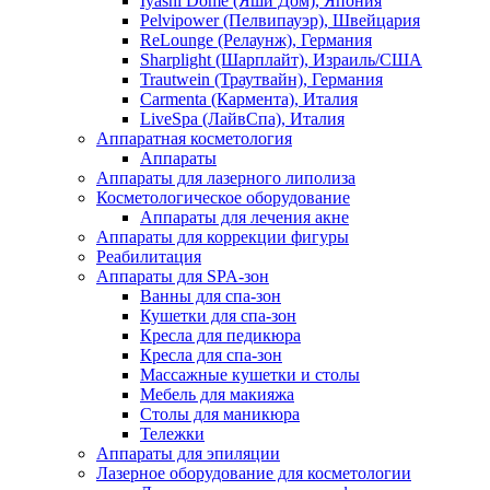
Iyashi Dome (Яши Дом), Япония
Pelvipower (Пелвипауэр), Швейцария
ReLounge (Релаунж), Германия
Sharplight (Шарплайт), Израиль/США
Trautwein (Траутвайн), Германия
Carmenta (Кармента), Италия
LiveSpa (ЛайвСпа), Италия
Аппаратная косметология
Аппараты
Аппараты для лазерного липолиза
Косметологическое оборудование
Аппараты для лечения акне
Аппараты для коррекции фигуры
Реабилитация
Аппараты для SPA-зон
Ванны для спа-зон
Кушетки для спа-зон
Кресла для педикюра
Кресла для спа-зон
Массажные кушетки и столы
Мебель для макияжа
Столы для маникюра
Тележки
Аппараты для эпиляции
Лазерное оборудование для косметологии