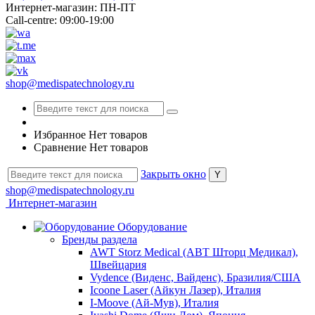
Интернет-магазин: ПН-ПТ
Call-centre: 09:00-19:00
shop@medispatechnology.ru
Избранное
Нет товаров
Сравнение
Нет товаров
Закрыть окно
shop@medispatechnology.ru
Интернет-магазин
Оборудование
Бренды раздела
AWT Storz Medical (АВТ Шторц Медикал),
Швейцария
Vydence (Виденс, Вайденс), Бразилия/США
Icoone Laser (Айкун Лазер), Италия
I-Moove (Ай-Мув), Италия