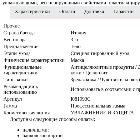
увлажняющими, регенерирующими свойствами, пластифицирующ
Характеристики
Оплата
Доставка
Гарантии
Прочие
Страна бренда
Италия
Вес товара
3 кг
Предназначение
Тело
Этапы ухода
Специализированный уход
Физические характеристики
Маска
Функциональные
Антицеллюлитные продукты / Де
характеристики
кожи / Целлюлит
Типы кожи
Зрелая кожа / Чувствительная к
Рекомендации к
Использовать в соответсвии с 
использованию
Артикул
I081993C
Гамма
Профессиональная гамма
Косметическая линия
УВЛАЖНЕНИЕ И ЗАЩИТА
Доступны следующие способы оплаты:
наличными;
банковской картой