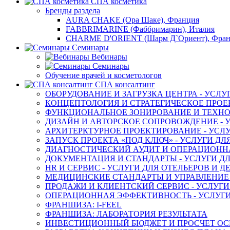
СПА косметика
Бренды раздела
AURA CHAKE (Ора Шаке), Франция
FABBRIMARINE (Фаббримарин), Италия
CHARME D'ORIENT (Шарм Д`Ориент), Фра
Семинары
Вебинары
Семинары
Обучение врачей и косметологов
СПА консалтинг
ОБОРУДОВАНИЕ И ЗАГРУЗКА ЦЕНТРА - УСЛУ
КОНЦЕПТОЛОГИЯ И СТРАТЕГИЧЕСКОЕ ПРОЕК
ФУНКЦИОНАЛЬНОЕ ЗОНИРОВАНИЕ И ТЕХНОЛ
ДИЗАЙН И АВТОРСКОЕ СОПРОВОЖДЕНИЕ - У
АРХИТЕРКТУРНОЕ ПРОЕКТИРОВАНИЕ - УСЛУ
ЗАПУСК ПРОЕКТА «ПОД КЛЮЧ» - УСЛУГИ ДЛ
ДИАГНОСТИЧЕСКИЙ АУДИТ И ОПЕРАЦИОННАЯ
ДОКУМЕНТАЦИЯ И СТАНДАРТЫ - УСЛУГИ ДЛ
HR И СЕРВИС - УСЛУГИ ДЛЯ ОТЕЛЬЕРОВ И 
МЕДИЦИНСКИЕ СТАНДАРТЫ И УПРАВЛЕНИЕ -
ПРОДАЖИ И КЛИЕНТСКИЙ СЕРВИС - УСЛУГИ
ОПЕРАЦИОННАЯ ЭФФЕКТИВНОСТЬ - УСЛУГИ
ФРАНШИЗА: I-FEEL
ФРАНШИЗА: ЛАБОРАТОРИЯ РЕЗУЛЬТАТА
ИНВЕСТИЦИОННЫЙ БЮДЖЕТ И ПРОСЧЕТ О