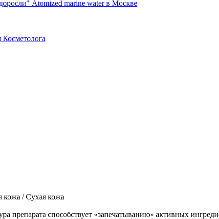
я Косметолога
я кожа / Сухая кожа
тура препарата способствует «запечатыванию» активных ингред