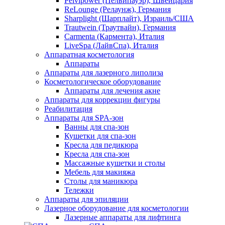
Pelvipower (Пелвипауэр), Швейцария
ReLounge (Релаунж), Германия
Sharplight (Шарплайт), Израиль/США
Trautwein (Траутвайн), Германия
Carmenta (Кармента), Италия
LiveSpa (ЛайвСпа), Италия
Аппаратная косметология
Аппараты
Аппараты для лазерного липолиза
Косметологическое оборудование
Аппараты для лечения акне
Аппараты для коррекции фигуры
Реабилитация
Аппараты для SPA-зон
Ванны для спа-зон
Кушетки для спа-зон
Кресла для педикюра
Кресла для спа-зон
Массажные кушетки и столы
Мебель для макияжа
Столы для маникюра
Тележки
Аппараты для эпиляции
Лазерное оборудование для косметологии
Лазерные аппараты для лифтинга