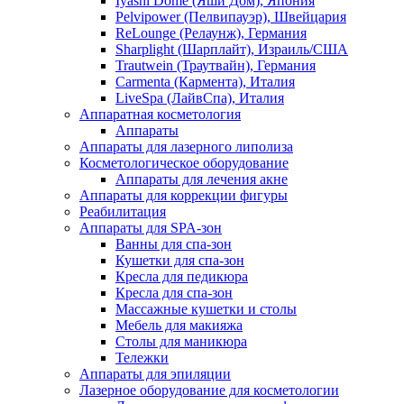
Iyashi Dome (Яши Дом), Япония
Pelvipower (Пелвипауэр), Швейцария
ReLounge (Релаунж), Германия
Sharplight (Шарплайт), Израиль/США
Trautwein (Траутвайн), Германия
Carmenta (Кармента), Италия
LiveSpa (ЛайвСпа), Италия
Аппаратная косметология
Аппараты
Аппараты для лазерного липолиза
Косметологическое оборудование
Аппараты для лечения акне
Аппараты для коррекции фигуры
Реабилитация
Аппараты для SPA-зон
Ванны для спа-зон
Кушетки для спа-зон
Кресла для педикюра
Кресла для спа-зон
Массажные кушетки и столы
Мебель для макияжа
Столы для маникюра
Тележки
Аппараты для эпиляции
Лазерное оборудование для косметологии