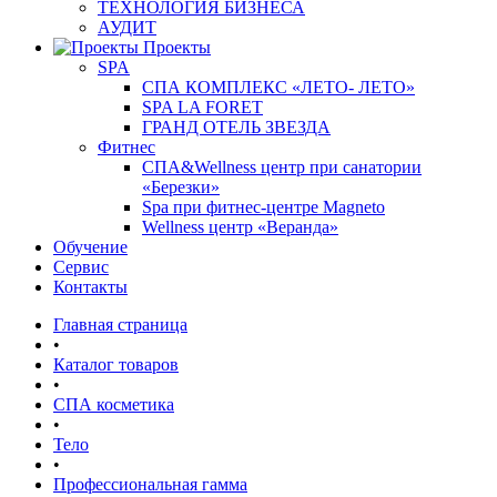
ТЕХНОЛОГИЯ БИЗНЕСА
АУДИТ
Проекты
SPA
СПА КОМПЛЕКС «ЛЕТО- ЛЕТО»
SPA LA FORET
ГРАНД ОТЕЛЬ ЗВЕЗДА
Фитнес
СПА&Wellness центр при санатории
«Березки»
Spa при фитнес-центре Magneto
Wellness центр «Веранда»
Обучение
Сервис
Контакты
Главная страница
•
Каталог товаров
•
СПА косметика
•
Тело
•
Профессиональная гамма