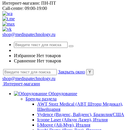
Интернет-магазин: ПН-ПТ
Call-centre: 09:00-19:00
shop@medispatechnology.ru
Избранное
Нет товаров
Сравнение
Нет товаров
Закрыть окно
shop@medispatechnology.ru
Интернет-магазин
Оборудование
Бренды раздела
AWT Storz Medical (АВТ Шторц Медикал),
Швейцария
Vydence (Виденс, Вайденс), Бразилия/США
Icoone Laser (Айкун Лазер), Италия
I-Moove (Ай-Мув), Италия