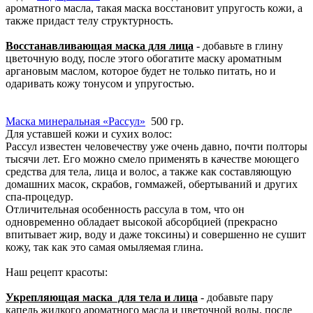
ароматного масла, такая маска восстановит упругость кожи, а
также придаст телу структурность.
Восстанавливающая маска для лица
- добавьте в глину
цветочную воду, после этого обогатите маску ароматным
аргановым маслом, которое будет не только питать, но и
одаривать кожу тонусом и упругостью.
Маска минеральная «Рассул»
500 гр.
Для уставшей кожи и сухих волос:
Рассул известен человечеству уже очень давно, почти полторы
тысячи лет. Его можно смело применять в качестве моющего
средства для тела, лица и волос, а также как составляющую
домашних масок, скрабов, гоммажей, обертываний и других
спа-процедур.
Отличительная особенность рассула в том, что он
одновременно обладает высокой абсорбцией (прекрасно
впитывает жир, воду и даже токсины) и совершенно не сушит
кожу, так как это самая омыляемая глина.
Наш рецепт красоты:
Укрепляющая маска для тела и лица
- добавьте пару
капель жидкого ароматного масла и цветочной воды, после