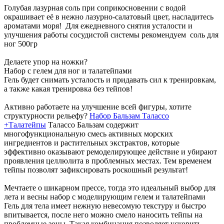
Голубая лазурная соль при соприкосновении с водой
окрашивает её в нежно лазурно-салатовый цвет, насладитесь
ароматами моря! Для ежедневного снятия усталости и
улучшения работы сосудистой системы рекомендуем соль для
ног 500гр
Делаете упор на ножки?
Набор с гелем для ног и талатейпами
Гель будет снимать усталость и придавать сил к тренировкам,
а также какая тренировка без тейпов!
Активно работаете на улучшение всей фигуры, хотите
структурности рельефу?
Набор Бальзам Талассо
+Талатейпы
Талассо Бальзам содержит
многофункциональную смесь активных морских
ингредиентов и растительных экстрактов, которые
эффективно оказывают ремоделирующее действие и убирают
проявления целлюлита в проблемных местах. Тем временем
тейпы позволят зафиксировать роскошный результат!
Мечтаете о шикарном прессе, тогда это идеальный выбор для
лета и весны набор с моделирующим гелем и талатейпами
Гель для тела имеет нежную невесомую текстуру и быстро
впитывается, после него можно смело наносить тейпы на
проблемные зоны. Такая комбинация позволяет ускорить