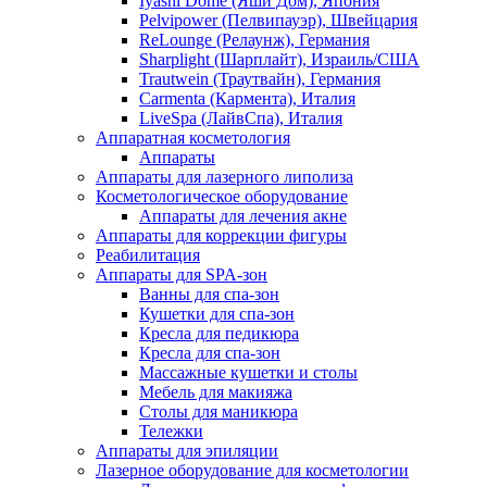
Iyashi Dome (Яши Дом), Япония
Pelvipower (Пелвипауэр), Швейцария
ReLounge (Релаунж), Германия
Sharplight (Шарплайт), Израиль/США
Trautwein (Траутвайн), Германия
Carmenta (Кармента), Италия
LiveSpa (ЛайвСпа), Италия
Аппаратная косметология
Аппараты
Аппараты для лазерного липолиза
Косметологическое оборудование
Аппараты для лечения акне
Аппараты для коррекции фигуры
Реабилитация
Аппараты для SPA-зон
Ванны для спа-зон
Кушетки для спа-зон
Кресла для педикюра
Кресла для спа-зон
Массажные кушетки и столы
Мебель для макияжа
Столы для маникюра
Тележки
Аппараты для эпиляции
Лазерное оборудование для косметологии