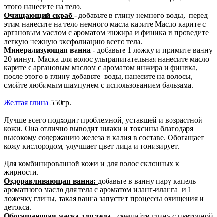
этого нанесите на тело.
Очищающий скраб
- добавьте в глину немного воды, перед
этим нанесите на тело немного масла карите Масло карите с
аргановым маслом с ароматом инжира и финика и проведите
легкую нежную эксфолиацию всего тела.
Минерализующая ванна
- добавьте 1 ложку и примите ванну
20 минут. Маска для волос ультрапитательная нанесите масло
карите с аргановым маслом с ароматом инжира и финика,
после этого в глину добавьте воды, нанесите на волосы,
смойте любимым шампунем с использованием бальзама.
Желтая глина
550гр.
Лучше всего подходит проблемной, уставшей и возрастной
кожи. Она отлично выводит шлаки и токсины благодаря
высокому содержанию железа и калия в составе. Обогащает
кожу кислородом, улучшает цвет лица и тонизирует.
Для комбинированной кожи и для волос склонных к
жирности.
Оздоравливающая ванна:
добавьте в ванну пару капель
ароматного масло для тела с ароматом иланг-иланга и 1
ложечку глины, такая ванна запустит процессы очищения и
детокса.
Обогащающая маска для тела
- смешайте глину с цветочной