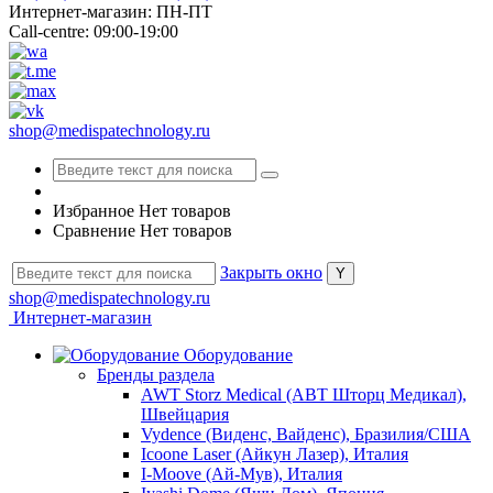
Интернет-магазин: ПН-ПТ
Call-centre: 09:00-19:00
shop@medispatechnology.ru
Избранное
Нет товаров
Сравнение
Нет товаров
Закрыть окно
shop@medispatechnology.ru
Интернет-магазин
Оборудование
Бренды раздела
AWT Storz Medical (АВТ Шторц Медикал),
Швейцария
Vydence (Виденс, Вайденс), Бразилия/США
Icoone Laser (Айкун Лазер), Италия
I-Moove (Ай-Мув), Италия