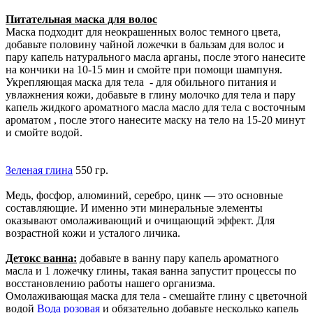
Питательная маска для волос
Маска подходит для неокрашенных волос темного цвета,
добавьте половину чайной ложечки в бальзам для волос и
пару капель натурального масла арганы, после этого нанесите
на кончики на 10-15 мин и смойте при помощи шампуня.
Укрепляющая маска для тела - для обильного питания и
увлажнения кожи, добавьте в глину молочко для тела и пару
капель жидкого ароматного масла масло для тела с восточным
ароматом , после этого нанесите маску на тело на 15-20 минут
и смойте водой.
Зеленая глина
550 гр.
Медь, фосфор, алюминий, серебро, цинк — это основные
составляющие. И именно эти минеральные элементы
оказывают омолаживающий и очищающий эффект. Для
возрастной кожи и усталого личика.
Детокс ванна:
добавьте в ванну пару капель ароматного
масла и 1 ложечку глины, такая ванна запустит процессы по
восстановлению работы нашего организма.
Омолаживающая маска для тела - смешайте глину с цветочной
водой
Вода розовая
и обязательно добавьте несколько капель