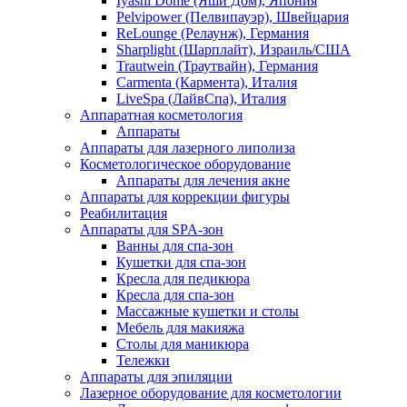
Iyashi Dome (Яши Дом), Япония
Pelvipower (Пелвипауэр), Швейцария
ReLounge (Релаунж), Германия
Sharplight (Шарплайт), Израиль/США
Trautwein (Траутвайн), Германия
Carmenta (Кармента), Италия
LiveSpa (ЛайвСпа), Италия
Аппаратная косметология
Аппараты
Аппараты для лазерного липолиза
Косметологическое оборудование
Аппараты для лечения акне
Аппараты для коррекции фигуры
Реабилитация
Аппараты для SPA-зон
Ванны для спа-зон
Кушетки для спа-зон
Кресла для педикюра
Кресла для спа-зон
Массажные кушетки и столы
Мебель для макияжа
Столы для маникюра
Тележки
Аппараты для эпиляции
Лазерное оборудование для косметологии