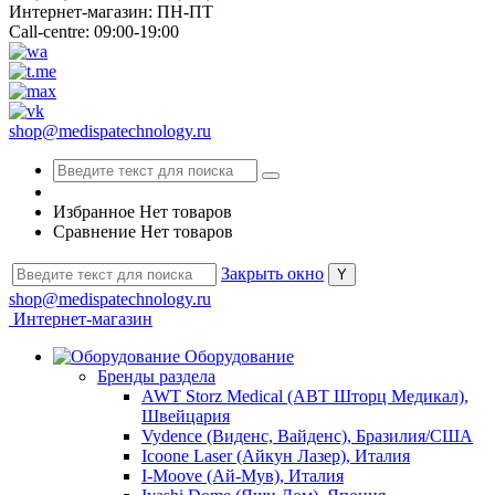
Интернет-магазин: ПН-ПТ
Call-centre: 09:00-19:00
shop@medispatechnology.ru
Избранное
Нет товаров
Сравнение
Нет товаров
Закрыть окно
shop@medispatechnology.ru
Интернет-магазин
Оборудование
Бренды раздела
AWT Storz Medical (АВТ Шторц Медикал),
Швейцария
Vydence (Виденс, Вайденс), Бразилия/США
Icoone Laser (Айкун Лазер), Италия
I-Moove (Ай-Мув), Италия