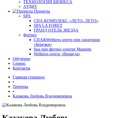
ТЕХНОЛОГИЯ БИЗНЕСА
АУДИТ
Проекты
SPA
СПА КОМПЛЕКС «ЛЕТО- ЛЕТО»
SPA LA FORET
ГРАНД ОТЕЛЬ ЗВЕЗДА
Фитнес
СПА&Wellness центр при санатории
«Березки»
Spa при фитнес-центре Magneto
Wellness центр «Веранда»
Обучение
Сервис
Контакты
Главная страница
•
Тренеры
•
Казакова Любовь Владимировна
Казакова Любовь