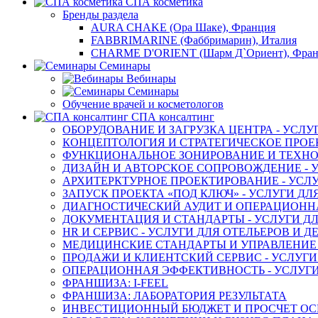
СПА косметика
Бренды раздела
AURA CHAKE (Ора Шаке), Франция
FABBRIMARINE (Фаббримарин), Италия
CHARME D'ORIENT (Шарм Д`Ориент), Фра
Семинары
Вебинары
Семинары
Обучение врачей и косметологов
СПА консалтинг
ОБОРУДОВАНИЕ И ЗАГРУЗКА ЦЕНТРА - УСЛУ
КОНЦЕПТОЛОГИЯ И СТРАТЕГИЧЕСКОЕ ПРОЕК
ФУНКЦИОНАЛЬНОЕ ЗОНИРОВАНИЕ И ТЕХНОЛ
ДИЗАЙН И АВТОРСКОЕ СОПРОВОЖДЕНИЕ - У
АРХИТЕРКТУРНОЕ ПРОЕКТИРОВАНИЕ - УСЛУ
ЗАПУСК ПРОЕКТА «ПОД КЛЮЧ» - УСЛУГИ ДЛ
ДИАГНОСТИЧЕСКИЙ АУДИТ И ОПЕРАЦИОННАЯ
ДОКУМЕНТАЦИЯ И СТАНДАРТЫ - УСЛУГИ ДЛ
HR И СЕРВИС - УСЛУГИ ДЛЯ ОТЕЛЬЕРОВ И 
МЕДИЦИНСКИЕ СТАНДАРТЫ И УПРАВЛЕНИЕ -
ПРОДАЖИ И КЛИЕНТСКИЙ СЕРВИС - УСЛУГИ
ОПЕРАЦИОННАЯ ЭФФЕКТИВНОСТЬ - УСЛУГИ
ФРАНШИЗА: I-FEEL
ФРАНШИЗА: ЛАБОРАТОРИЯ РЕЗУЛЬТАТА
ИНВЕСТИЦИОННЫЙ БЮДЖЕТ И ПРОСЧЕТ О