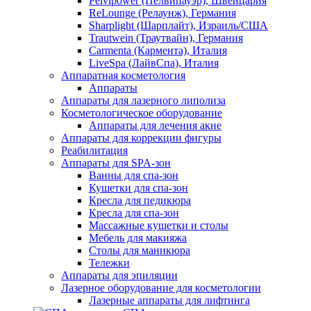
Pelvipower (Пелвипауэр), Швейцария
ReLounge (Релаунж), Германия
Sharplight (Шарплайт), Израиль/США
Trautwein (Траутвайн), Германия
Carmenta (Кармента), Италия
LiveSpa (ЛайвСпа), Италия
Аппаратная косметология
Аппараты
Аппараты для лазерного липолиза
Косметологическое оборудование
Аппараты для лечения акне
Аппараты для коррекции фигуры
Реабилитация
Аппараты для SPA-зон
Ванны для спа-зон
Кушетки для спа-зон
Кресла для педикюра
Кресла для спа-зон
Массажные кушетки и столы
Мебель для макияжа
Столы для маникюра
Тележки
Аппараты для эпиляции
Лазерное оборудование для косметологии
Лазерные аппараты для лифтинга