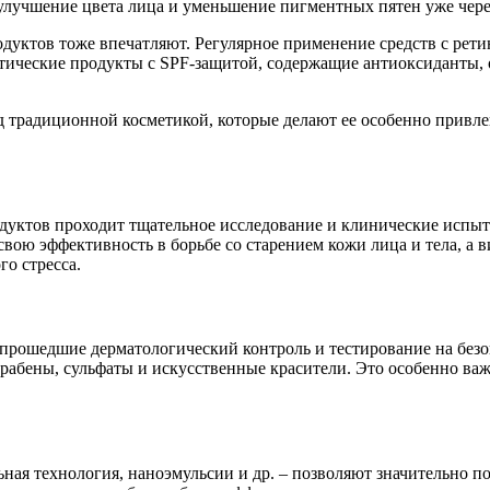
улучшение цвета лица и уменьшение пигментных пятен уже чере
уктов тоже впечатляют. Регулярное применение средств с ретин
етические продукты с SPF-защитой, содержащие антиоксиданты,
.
 традиционной косметикой, которые делают ее особенно привлек
дуктов проходит тщательное исследование и клинические испыт
ою эффективность в борьбе со старением кожи лица и тела, а в
о стресса.
прошедшие дерматологический контроль и тестирование на без
рабены, сульфаты и искусственные красители. Это особенно ва
ная технология, наноэмульсии и др. – позволяют значительно 