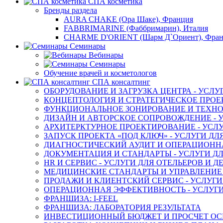
СПА косметика
Бренды раздела
AURA CHAKE (Ора Шаке), Франция
FABBRIMARINE (Фаббримарин), Италия
CHARME D'ORIENT (Шарм Д`Ориент), Фра
Семинары
Вебинары
Семинары
Обучение врачей и косметологов
СПА консалтинг
ОБОРУДОВАНИЕ И ЗАГРУЗКА ЦЕНТРА - УСЛУ
КОНЦЕПТОЛОГИЯ И СТРАТЕГИЧЕСКОЕ ПРОЕК
ФУНКЦИОНАЛЬНОЕ ЗОНИРОВАНИЕ И ТЕХНОЛ
ДИЗАЙН И АВТОРСКОЕ СОПРОВОЖДЕНИЕ - У
АРХИТЕРКТУРНОЕ ПРОЕКТИРОВАНИЕ - УСЛУ
ЗАПУСК ПРОЕКТА «ПОД КЛЮЧ» - УСЛУГИ ДЛ
ДИАГНОСТИЧЕСКИЙ АУДИТ И ОПЕРАЦИОННАЯ
ДОКУМЕНТАЦИЯ И СТАНДАРТЫ - УСЛУГИ ДЛ
HR И СЕРВИС - УСЛУГИ ДЛЯ ОТЕЛЬЕРОВ И 
МЕДИЦИНСКИЕ СТАНДАРТЫ И УПРАВЛЕНИЕ -
ПРОДАЖИ И КЛИЕНТСКИЙ СЕРВИС - УСЛУГИ
ОПЕРАЦИОННАЯ ЭФФЕКТИВНОСТЬ - УСЛУГИ
ФРАНШИЗА: I-FEEL
ФРАНШИЗА: ЛАБОРАТОРИЯ РЕЗУЛЬТАТА
ИНВЕСТИЦИОННЫЙ БЮДЖЕТ И ПРОСЧЕТ О