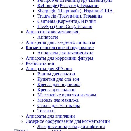
Pelvipower (Пелвипауэр), Швейцария
ReLounge (Релаунж), Германия
Sharplight (Шарплайт), Израиль/США
Trautwein (Траутвайн), Германия
Carmenta (Кармента), Италия
LiveSpa (ЛайвСпа), Италия
Аппаратная косметология
Аппараты
Аппараты для лазерного липолиза
Косметологическое оборудование
Аппараты для лечения акне
Аппараты для коррекции фигуры
Реабилитация
Аппараты для SPA-зон
Ванны для спа-зон
Кушетки для спа-зон
Кресла для педикюра
Кресла для спа-зон
Массажные кушетки и столы
Мебель для макияжа
Столы для маникюра
Тележки
Аппараты для эпиляции
Лазерное оборудование для косметологии
Лазерные аппараты для лифтинга