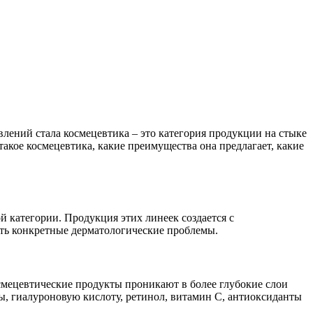
лений стала космецевтика – это категория продукции на стыке
акое космецевтика, какие преимущества она предлагает, какие
й категории. Продукция этих линеек создается с
ать конкретные дерматологические проблемы.
смецевтические продукты проникают в более глубокие слои
, гиалуроновую кислоту, ретинол, витамин С, антиоксиданты