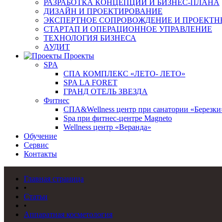
РАЗРАБОТКА КОНЦЕПЦИИ И БИЗНЕС-ПЛАНА
ДИЗАЙН И ПРОЕКТИРОВАНИЕ
ЭКСПЕРТНОЕ СОПРОВОЖДЕНИЕ И ПРОЕКТН
СТАРТАП И ОПЕРАЦИОННОЕ УПРАВЛЕНИЕ
ТЕХНОЛОГИЯ БИЗНЕСА
АУДИТ
Проекты
SPA
СПА КОМПЛЕКС «ЛЕТО- ЛЕТО»
SPA LA FORET
ГРАНД ОТЕЛЬ ЗВЕЗДА
Фитнес
СПА&Wellness центр при санатории «Березки
Spa при фитнес-центре Magneto
Wellness центр «Веранда»
Обучение
Сервис
Контакты
Главная страница
•
Статьи
•
Аппаратная косметология