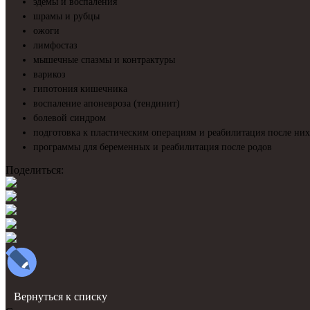
эдемы и воспаления
шрамы и рубцы
ожоги
лимфостаз
мышечные спазмы и контрактуры
варикоз
гипотония кишечника
воспаление апоневроза (тендинит)
болевой синдром
подготовка к пластическим операциям и реабилитация после них
программы для беременных и реабилитация после родов
Поделиться:
Вернуться к списку