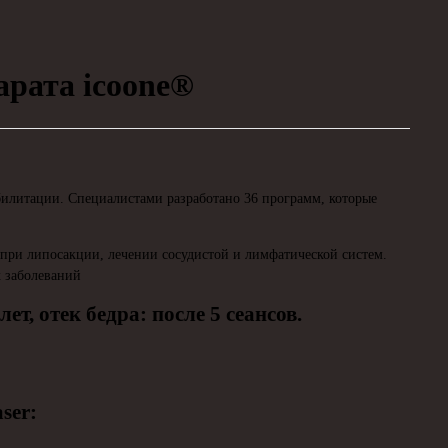
рата icoone®
билитации. Специалистами разработано 36 программ, которые
при липосакции, лечении сосудистой и лимфатической систем.
 заболеваний
ет, отек бедра: после 5 сеансов.
ser: