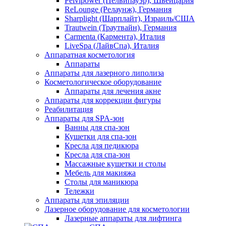
Pelvipower (Пелвипауэр), Швейцария
ReLounge (Релаунж), Германия
Sharplight (Шарплайт), Израиль/США
Trautwein (Траутвайн), Германия
Carmenta (Кармента), Италия
LiveSpa (ЛайвСпа), Италия
Аппаратная косметология
Аппараты
Аппараты для лазерного липолиза
Косметологическое оборудование
Аппараты для лечения акне
Аппараты для коррекции фигуры
Реабилитация
Аппараты для SPA-зон
Ванны для спа-зон
Кушетки для спа-зон
Кресла для педикюра
Кресла для спа-зон
Массажные кушетки и столы
Мебель для макияжа
Столы для маникюра
Тележки
Аппараты для эпиляции
Лазерное оборудование для косметологии
Лазерные аппараты для лифтинга