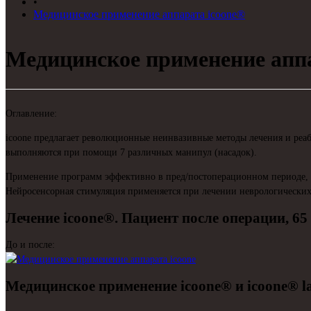
•
Медицинское применение аппарата icoone®
Медицинское применение аппа
Оглавление:
icoone предлагает революционные неинвазивные методы лечения и реа
выполняются при помощи 7 различных манипул (насадок).
Применение программ эффективно в пред/постоперационном периоде, 
Нейросенсорная стимуляция применяется при лечении неврологических
Лечение icoone®. Пациент после операции, 65 л
До и после:
Медицинское применение icoone® и icoone® la