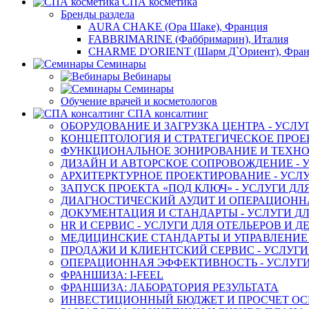
СПА косметика
Бренды раздела
AURA CHAKE (Ора Шаке), Франция
FABBRIMARINE (Фаббримарин), Италия
CHARME D'ORIENT (Шарм Д`Ориент), Фра
Семинары
Вебинары
Семинары
Обучение врачей и косметологов
СПА консалтинг
ОБОРУДОВАНИЕ И ЗАГРУЗКА ЦЕНТРА - УСЛУ
КОНЦЕПТОЛОГИЯ И СТРАТЕГИЧЕСКОЕ ПРОЕК
ФУНКЦИОНАЛЬНОЕ ЗОНИРОВАНИЕ И ТЕХНОЛ
ДИЗАЙН И АВТОРСКОЕ СОПРОВОЖДЕНИЕ - У
АРХИТЕРКТУРНОЕ ПРОЕКТИРОВАНИЕ - УСЛУ
ЗАПУСК ПРОЕКТА «ПОД КЛЮЧ» - УСЛУГИ ДЛ
ДИАГНОСТИЧЕСКИЙ АУДИТ И ОПЕРАЦИОННАЯ
ДОКУМЕНТАЦИЯ И СТАНДАРТЫ - УСЛУГИ ДЛ
HR И СЕРВИС - УСЛУГИ ДЛЯ ОТЕЛЬЕРОВ И 
МЕДИЦИНСКИЕ СТАНДАРТЫ И УПРАВЛЕНИЕ -
ПРОДАЖИ И КЛИЕНТСКИЙ СЕРВИС - УСЛУГИ
ОПЕРАЦИОННАЯ ЭФФЕКТИВНОСТЬ - УСЛУГИ
ФРАНШИЗА: I-FEEL
ФРАНШИЗА: ЛАБОРАТОРИЯ РЕЗУЛЬТАТА
ИНВЕСТИЦИОННЫЙ БЮДЖЕТ И ПРОСЧЕТ О