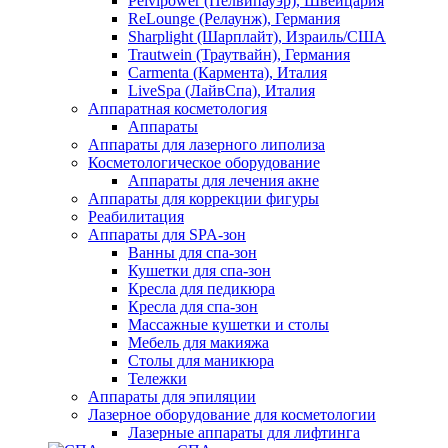
Pelvipower (Пелвипауэр), Швейцария
ReLounge (Релаунж), Германия
Sharplight (Шарплайт), Израиль/США
Trautwein (Траутвайн), Германия
Carmenta (Кармента), Италия
LiveSpa (ЛайвСпа), Италия
Аппаратная косметология
Аппараты
Аппараты для лазерного липолиза
Косметологическое оборудование
Аппараты для лечения акне
Аппараты для коррекции фигуры
Реабилитация
Аппараты для SPA-зон
Ванны для спа-зон
Кушетки для спа-зон
Кресла для педикюра
Кресла для спа-зон
Массажные кушетки и столы
Мебель для макияжа
Столы для маникюра
Тележки
Аппараты для эпиляции
Лазерное оборудование для косметологии
Лазерные аппараты для лифтинга