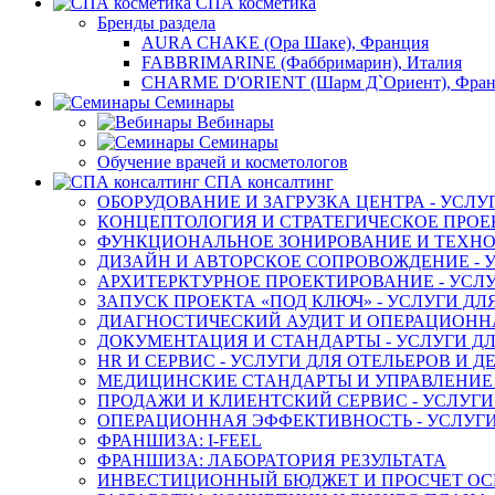
СПА косметика
Бренды раздела
AURA CHAKE (Ора Шаке), Франция
FABBRIMARINE (Фаббримарин), Италия
CHARME D'ORIENT (Шарм Д`Ориент), Фра
Семинары
Вебинары
Семинары
Обучение врачей и косметологов
СПА консалтинг
ОБОРУДОВАНИЕ И ЗАГРУЗКА ЦЕНТРА - УСЛУ
КОНЦЕПТОЛОГИЯ И СТРАТЕГИЧЕСКОЕ ПРОЕК
ФУНКЦИОНАЛЬНОЕ ЗОНИРОВАНИЕ И ТЕХНОЛ
ДИЗАЙН И АВТОРСКОЕ СОПРОВОЖДЕНИЕ - У
АРХИТЕРКТУРНОЕ ПРОЕКТИРОВАНИЕ - УСЛУ
ЗАПУСК ПРОЕКТА «ПОД КЛЮЧ» - УСЛУГИ ДЛ
ДИАГНОСТИЧЕСКИЙ АУДИТ И ОПЕРАЦИОННАЯ
ДОКУМЕНТАЦИЯ И СТАНДАРТЫ - УСЛУГИ ДЛ
HR И СЕРВИС - УСЛУГИ ДЛЯ ОТЕЛЬЕРОВ И 
МЕДИЦИНСКИЕ СТАНДАРТЫ И УПРАВЛЕНИЕ -
ПРОДАЖИ И КЛИЕНТСКИЙ СЕРВИС - УСЛУГИ
ОПЕРАЦИОННАЯ ЭФФЕКТИВНОСТЬ - УСЛУГИ
ФРАНШИЗА: I-FEEL
ФРАНШИЗА: ЛАБОРАТОРИЯ РЕЗУЛЬТАТА
ИНВЕСТИЦИОННЫЙ БЮДЖЕТ И ПРОСЧЕТ О