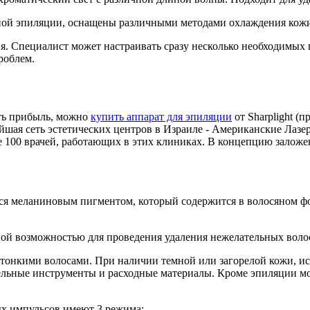
рной эпиляции, оснащены различными методами охлаждения кожи
я. Специалист может настраивать сразу несколько необходимых
роблем.
ть прибыль, можно
купить аппарат для эпиляции
от Sharplight (
ейшая сеть эстетических центров в Израиле - Американские Лаз
 100 врачей, работающих в этих клиниках. В концепцию заложен
тся меланиновым пигментом, который содержится в волосяном ф
возможностью для проведения удаления нежелательных волос 
с тонкими волосами. При наличии темной или загорелой кожи, и
ельные инструменты и расходные материалы. Кроме эпиляции мо
ых импульсов имеют 3 режима: