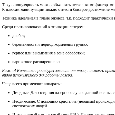
Такую популярность можно объяснить несколькими факторами:
К плюсам манипуляции можно отнести быстрое достижение желае
Техника идеальная в плане бизнеса, т.к. подходит практическ
Среди противопоказаний к эпиляции лазером:
диабет;
беременность и период кормления грудью;
герпес или высыпания в зоне обработки;
варикозное расширение вен.
Важно! Качество процедуры зависит от того, насколько прави
видов используемого для работы лазера.
Чаще всего применяют аппараты:
Диодные. Для создания лазерного луча с длиной волны, 
Неодимовые. С помощью кристалла (неодима) происходит 
светлокожих людей.
Интенсивный импульсный свет (IPL). Используется полих