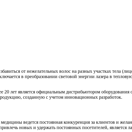
авиться от нежелательных волос на разных участках тела (лицо,
ючается в преобразовании световой энергии лазера в тепловую.
лет является официальным дистрибьютором оборудования от 
продукцию, созданную с учетом инновационных разработок.
медицины ведется постоянная конкуренция за клиентов и желани
ривлечь новых и удержать постоянных посетителей, является л