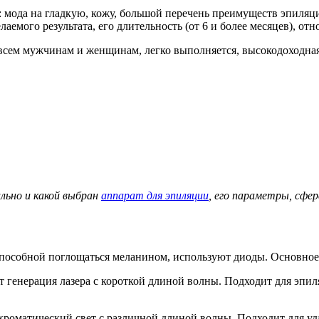
 мода на гладкую, кожу, большой перечень преимуществ эпиляц
мого результата, его длительность (от 6 и более месяцев), от
и всем мужчинам и женщинам, легко выполняется, высокодоходная
льно и какой выбран
аппарат для эпиляции
, его параметры, сфе
способной поглощаться меланином, используют диоды. Основное 
генерация лазера с короткой длиной волны. Подходит для эпиля
роматический свет с различной длиной волны. Подходит для уд