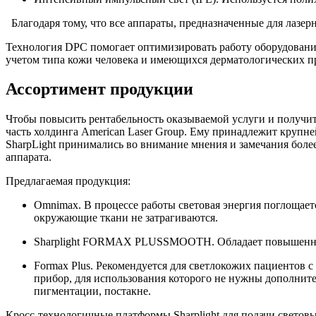
Благодаря тому, что все аппараты, предназначенные для лазе
Технология DPC помогает оптимизировать работу оборудовани
учетом типа кожи человека и имеющихся дерматологических п
Ассортимент продукции
Чтобы повысить рентабельность оказываемой услуги и получи
часть холдинга American Laser Group. Ему принадлежит крупн
SharpLight принимались во внимание мнения и замечания более
аппарата.
Предлагаемая продукция:
Omnimax. В процессе работы световая энергия поглощае
окружающие ткани не затрагиваются.
Sharplight FORMAX PLUSSMOOTH. Обладает повышенной 
Formax Plus. Рекомендуется для светлокожих пациентов 
прибор, для использования которого не нужны дополнит
пигментации, постакне.
Кросс-технологичные платформы Sharplight для подачи светов