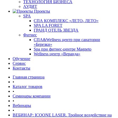
ТЕХНОЛОГИЯ БИЗНЕСА
АУДИТ
Проекты
SPA
СПА КОМПЛЕКС «ЛЕТО- ЛЕТО»
SPA LA FORET
ГРАНД ОТЕЛЬ ЗВЕЗДА
Фитнес
СПА&Wellness центр при санатории
«Березки»
Spa при фитнес-центре Magneto
Wellness центр «Веранда»
Обучение
Сервис
Контакты
Главная страница
•
Каталог товаров
•
Семинары компании
•
Вебинары
•
ВЕБИНАР: ICOONE LASER. Тройное воздействие на