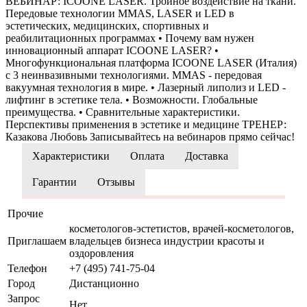
ВЕБИНАР: ICOONE LASER. Тройное воздействие на ткани.
Передовые технологии MMAS, LASER и LED в
эстетических, медицинских, спортивных и
реабилитационных программах • Почему вам нужен
инновационный аппарат ICOONE LASER? •
Многофункциональная платформа ICOONE LASER (Италия)
с 3 неинвазивными технологиями. MMAS - передовая
вакуумная технология в мире. • Лазерный липолиз и LED -
лифтинг в эстетике тела. • Возможности. Глобальные
преимущества. • Сравнительные характеристики.
Перспективы применения в эстетике и медицине ТРЕНЕР:
Казакова Любовь Записывайтесь на вебинаров прямо сейчас!
Характеристики
Оплата
Доставка
Гарантии
Отзывы
Прочие
косметологов-эстетистов, врачей-косметологов,
Приглашаем
владельцев бизнеса индустрии красоты и
оздоровления
Телефон
+7 (495) 741-75-04
Город
Дистанционно
Запрос
Нет