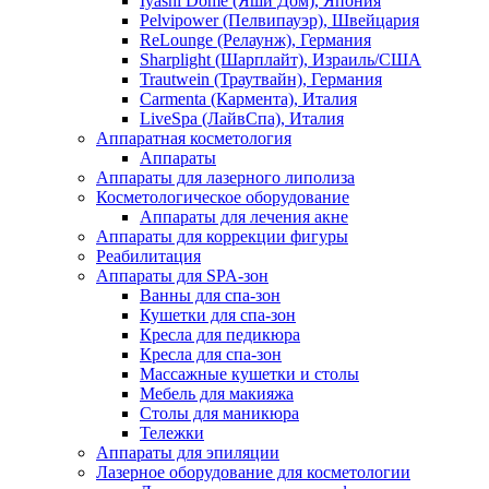
Iyashi Dome (Яши Дом), Япония
Pelvipower (Пелвипауэр), Швейцария
ReLounge (Релаунж), Германия
Sharplight (Шарплайт), Израиль/США
Trautwein (Траутвайн), Германия
Carmenta (Кармента), Италия
LiveSpa (ЛайвСпа), Италия
Аппаратная косметология
Аппараты
Аппараты для лазерного липолиза
Косметологическое оборудование
Аппараты для лечения акне
Аппараты для коррекции фигуры
Реабилитация
Аппараты для SPA-зон
Ванны для спа-зон
Кушетки для спа-зон
Кресла для педикюра
Кресла для спа-зон
Массажные кушетки и столы
Мебель для макияжа
Столы для маникюра
Тележки
Аппараты для эпиляции
Лазерное оборудование для косметологии