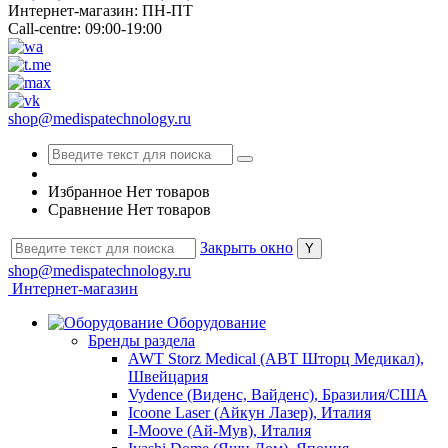
Интернет-магазин: ПН-ПТ
Call-centre: 09:00-19:00
shop@medispatechnology.ru
Избранное
Нет товаров
Сравнение
Нет товаров
Закрыть окно
shop@medispatechnology.ru
Интернет-магазин
Оборудование
Бренды раздела
AWT Storz Medical (АВТ Шторц Медикал),
Швейцария
Vydence (Виденс, Вайденс), Бразилия/США
Icoone Laser (Айкун Лазер), Италия
I-Moove (Ай-Мув), Италия