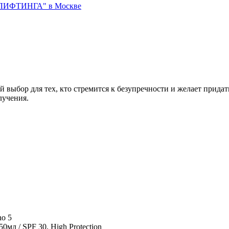
 выбор для тех, кто стремится к безупречности и желает придат
лучения.
no 5
мл / SPF 30, High Protection