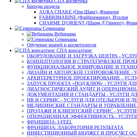
СПА косметика
Бренды раздела
AURA CHAKE (Ора Шаке), Франция
FABBRIMARINE (Фаббримарин), Италия
CHARME D'ORIENT (Шарм Д`Ориент), Фра
Семинары
Вебинары
Семинары
Обучение врачей и косметологов
СПА консалтинг
ОБОРУДОВАНИЕ И ЗАГРУЗКА ЦЕНТРА - УСЛУ
КОНЦЕПТОЛОГИЯ И СТРАТЕГИЧЕСКОЕ ПРОЕК
ФУНКЦИОНАЛЬНОЕ ЗОНИРОВАНИЕ И ТЕХНОЛ
ДИЗАЙН И АВТОРСКОЕ СОПРОВОЖДЕНИЕ - У
АРХИТЕРКТУРНОЕ ПРОЕКТИРОВАНИЕ - УСЛУ
ЗАПУСК ПРОЕКТА «ПОД КЛЮЧ» - УСЛУГИ ДЛ
ДИАГНОСТИЧЕСКИЙ АУДИТ И ОПЕРАЦИОННАЯ
ДОКУМЕНТАЦИЯ И СТАНДАРТЫ - УСЛУГИ ДЛ
HR И СЕРВИС - УСЛУГИ ДЛЯ ОТЕЛЬЕРОВ И 
МЕДИЦИНСКИЕ СТАНДАРТЫ И УПРАВЛЕНИЕ -
ПРОДАЖИ И КЛИЕНТСКИЙ СЕРВИС - УСЛУГИ
ОПЕРАЦИОННАЯ ЭФФЕКТИВНОСТЬ - УСЛУГИ
ФРАНШИЗА: I-FEEL
ФРАНШИЗА: ЛАБОРАТОРИЯ РЕЗУЛЬТАТА
ИНВЕСТИЦИОННЫЙ БЮДЖЕТ И ПРОСЧЕТ О