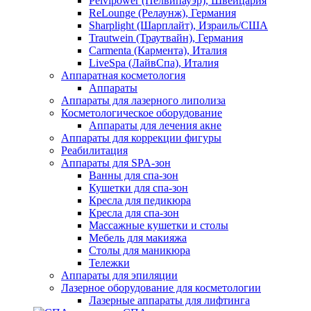
Pelvipower (Пелвипауэр), Швейцария
ReLounge (Релаунж), Германия
Sharplight (Шарплайт), Израиль/США
Trautwein (Траутвайн), Германия
Carmenta (Кармента), Италия
LiveSpa (ЛайвСпа), Италия
Аппаратная косметология
Аппараты
Аппараты для лазерного липолиза
Косметологическое оборудование
Аппараты для лечения акне
Аппараты для коррекции фигуры
Реабилитация
Аппараты для SPA-зон
Ванны для спа-зон
Кушетки для спа-зон
Кресла для педикюра
Кресла для спа-зон
Массажные кушетки и столы
Мебель для макияжа
Столы для маникюра
Тележки
Аппараты для эпиляции
Лазерное оборудование для косметологии
Лазерные аппараты для лифтинга