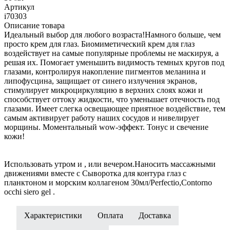
Артикул
i70303
Описание товара
Идеальный выбор для любого возраста!Намного больше, чем
просто крем для глаз. Биомиметический крем для глаз
воздействует на самые популярные проблемы не маскируя, а
решая их. Помогает уменьшить видимость темных кругов под
глазами, контролируя накопление пигментов меланина и
липофусцина, защищает от синего излучения экранов,
стимулирует микроциркуляцию в верхних слоях кожи и
способствует оттоку жидкости, что уменьшает отечность под
глазами. Имеет слегка освещающее приятное воздействие, тем
самым активирует работу наших сосудов и нивелирует
морщины. Моментальный wow-эффект. Тонус и свечение
кожи!
Использовать утром и , или вечером.Наносить массажными
движениями вместе с Сыворотка для контура глаз с
планктоном и морским коллагеном 30мл/Perfectio,Contorno
occhi siero gel .
Характеристики
Оплата
Доставка