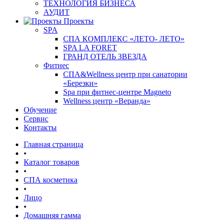
ТЕХНОЛОГИЯ БИЗНЕСА
АУДИТ
Проекты
SPA
СПА КОМПЛЕКС «ЛЕТО- ЛЕТО»
SPA LA FORET
ГРАНД ОТЕЛЬ ЗВЕЗДА
Фитнес
СПА&Wellness центр при санатории
«Березки»
Spa при фитнес-центре Magneto
Wellness центр «Веранда»
Обучение
Сервис
Контакты
Главная страница
•
Каталог товаров
•
СПА косметика
•
Лицо
•
Домашняя гамма