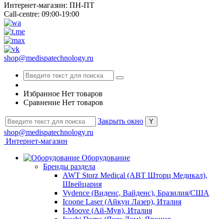
Интернет-магазин: ПН-ПТ
Call-centre: 09:00-19:00
shop@medispatechnology.ru
Избранное
Нет товаров
Сравнение
Нет товаров
Закрыть окно
shop@medispatechnology.ru
Интернет-магазин
Оборудование
Бренды раздела
AWT Storz Medical (АВТ Шторц Медикал),
Швейцария
Vydence (Виденс, Вайденс), Бразилия/США
Icoone Laser (Айкун Лазер), Италия
I-Moove (Ай-Мув), Италия