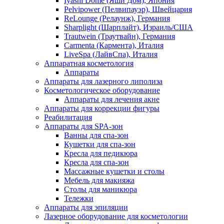
Iyashi Dome (Яши Дом), Япония
Pelvipower (Пелвипауэр), Швейцария
ReLounge (Релаунж), Германия
Sharplight (Шарплайт), Израиль/США
Trautwein (Траутвайн), Германия
Carmenta (Кармента), Италия
LiveSpa (ЛайвСпа), Италия
Аппаратная косметология
Аппараты
Аппараты для лазерного липолиза
Косметологическое оборудование
Аппараты для лечения акне
Аппараты для коррекции фигуры
Реабилитация
Аппараты для SPA-зон
Ванны для спа-зон
Кушетки для спа-зон
Кресла для педикюра
Кресла для спа-зон
Массажные кушетки и столы
Мебель для макияжа
Столы для маникюра
Тележки
Аппараты для эпиляции
Лазерное оборудование для косметологии