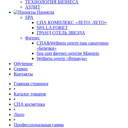
ТЕХНОЛОГИЯ БИЗНЕСА
АУДИТ
Проекты
SPA
СПА КОМПЛЕКС «ЛЕТО- ЛЕТО»
SPA LA FORET
ГРАНД ОТЕЛЬ ЗВЕЗДА
Фитнес
СПА&Wellness центр при санатории
«Березки»
Spa при фитнес-центре Magneto
Wellness центр «Веранда»
Обучение
Сервис
Контакты
Главная страница
•
Каталог товаров
•
СПА косметика
•
Лицо
•
Профессиональная гамма