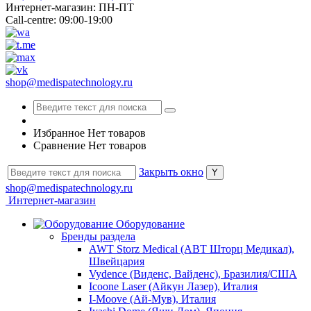
Интернет-магазин: ПН-ПТ
Call-centre: 09:00-19:00
shop@medispatechnology.ru
Избранное
Нет товаров
Сравнение
Нет товаров
Закрыть окно
shop@medispatechnology.ru
Интернет-магазин
Оборудование
Бренды раздела
AWT Storz Medical (АВТ Шторц Медикал),
Швейцария
Vydence (Виденс, Вайденс), Бразилия/США
Icoone Laser (Айкун Лазер), Италия
I-Moove (Ай-Мув), Италия