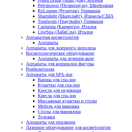
Iyashi Dome (Яши Дом), Япония
Pelvipower (Пелвипауэр), Швейцария
ReLounge (Релаунж), Германия
Sharplight (Шарплайт), Израиль/США
Trautwein (Траутвайн), Германия
Carmenta (Кармента), Италия
LiveSpa (ЛайвСпа), Италия
Аппаратная косметология
Аппараты
Аппараты для лазерного липолиза
Косметологическое оборудование
Аппараты для лечения акне
Аппараты для коррекции фигуры
Реабилитация
Аппараты для SPA-зон
Ванны для спа-зон
Кушетки для спа-зон
Кресла для педикюра
Кресла для спа-зон
Массажные кушетки и столы
Мебель для макияжа
Столы для маникюра
Тележки
Аппараты для эпиляции
Лазерное оборудование для косметологии