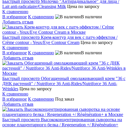
Быстрый просмотр
Молочко "Антирадикальное" для лица /
Lait anti-radicalaire/Cleansing Milk
Цена по запросу
К сравнению
В избранное
К сравнению
В наличии
Добавить отзыв
Быстрый просмотр
Крем-контур для век с патч-эффектом /
Crème contour - Yeux/Eye Contour Cream
Цена по запросу
К сравнению
В избранное
К сравнению
В наличии
Добавить отзыв
Быстрый просмотр
Обогащенный омолаживающий крем "36 c
ДНК растений" / Nutriforce 36 Anti-Rides/Nutriforce 36 Anti-
Wrinkles
Цена по запросу
К сравнению
В избранное
К сравнению
Под заказ
Добавить отзыв
Быстрый просмотр
Высококонцентрированная сыворотка на
основе плацентарного белка / Regeneration +/ Règènèration+