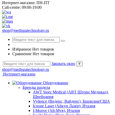
Интернет-магазин: ПН-ПТ
Call-centre: 09:00-19:00
shop@medispatechnology.ru
Избранное
Нет товаров
Сравнение
Нет товаров
Закрыть окно
shop@medispatechnology.ru
Интернет-магазин
Оборудование
Бренды раздела
AWT Storz Medical (АВТ Шторц Медикал),
Швейцария
Vydence (Виденс, Вайденс), Бразилия/США
Icoone Laser (Айкун Лазер), Италия
I-Moove (Ай-Мув), Италия