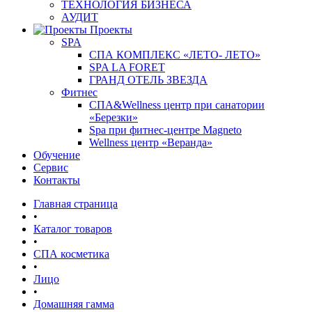
ТЕХНОЛОГИЯ БИЗНЕСА
АУДИТ
Проекты
SPA
СПА КОМПЛЕКС «ЛЕТО- ЛЕТО»
SPA LA FORET
ГРАНД ОТЕЛЬ ЗВЕЗДА
Фитнес
СПА&Wellness центр при санатории
«Березки»
Spa при фитнес-центре Magneto
Wellness центр «Веранда»
Обучение
Сервис
Контакты
Главная страница
•
Каталог товаров
•
СПА косметика
•
Лицо
•
Домашняя гамма