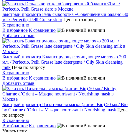
Быстрый просмотр
Гель-сыворотка «Совершенный баланс»30
мл./ Perfectio, Pelli Grasse siero
Цена по запросу
К сравнению
В избранное
К сравнению
В наличии
Добавить отзыв
Быстрый просмотр
Балансирующее очищающее молочко 200
мл. / Perfectio, Pelli Grasse latte detergente / Oily Skin cleansing
milk
Цена по запросу
К сравнению
В избранное
К сравнению
В наличии
Добавить отзыв
Быстрый просмотр
Питательная маска (линия Bio) 50 мл./ Bio
by Charme d’Orient – Masque nourrissant / Nourishing mask
Цена
по запросу
К сравнению
В избранное
К сравнению
В наличии
Узнать цену