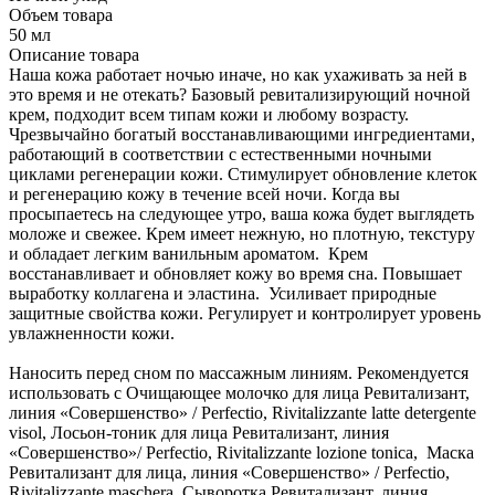
Объем товара
50 мл
Описание товара
Наша кожа работает ночью иначе, но как ухаживать за ней в
это время и не отекать? Базовый ревитализирующий ночной
крем, подходит всем типам кожи и любому возрасту.
Чрезвычайно богатый восстанавливающими ингредиентами,
работающий в соответствии с естественными ночными
циклами регенерации кожи. Стимулирует обновление клеток
и регенерацию кожу в течение всей ночи. Когда вы
просыпаетесь на следующее утро, ваша кожа будет выглядеть
моложе и свежее. Крем имеет нежную, но плотную, текстуру
и обладает легким ванильным ароматом. Крем
восстанавливает и обновляет кожу во время сна. Повышает
выработку коллагена и эластина. Усиливает природные
защитные свойства кожи. Регулирует и контролирует уровень
увлажненности кожи.
Наносить перед сном по массажным линиям. Рекомендуется
использовать с Очищающее молочко для лица Ревитализант,
линия «Совершенство» / Perfectio, Rivitalizzante latte detergente
visol, Лосьон-тоник для лица Ревитализант, линия
«Совершенство»/ Perfectio, Rivitalizzante lozione tonica, Маска
Ревитализант для лица, линия «Совершенство» / Perfectio,
Rivitalizzante maschera, Сыворотка Ревитализант, линия