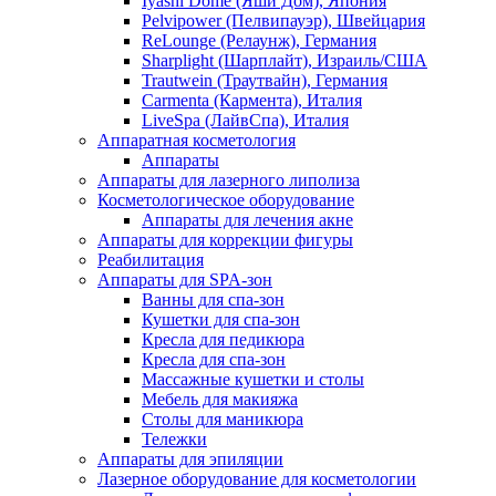
Iyashi Dome (Яши Дом), Япония
Pelvipower (Пелвипауэр), Швейцария
ReLounge (Релаунж), Германия
Sharplight (Шарплайт), Израиль/США
Trautwein (Траутвайн), Германия
Carmenta (Кармента), Италия
LiveSpa (ЛайвСпа), Италия
Аппаратная косметология
Аппараты
Аппараты для лазерного липолиза
Косметологическое оборудование
Аппараты для лечения акне
Аппараты для коррекции фигуры
Реабилитация
Аппараты для SPA-зон
Ванны для спа-зон
Кушетки для спа-зон
Кресла для педикюра
Кресла для спа-зон
Массажные кушетки и столы
Мебель для макияжа
Столы для маникюра
Тележки
Аппараты для эпиляции
Лазерное оборудование для косметологии