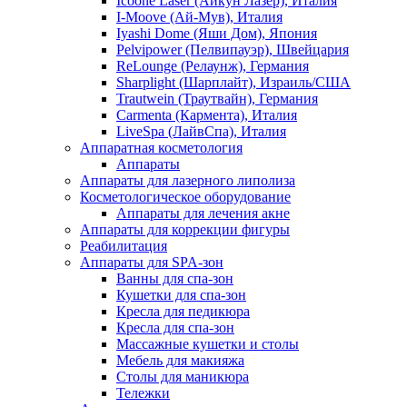
Icoone Laser (Айкун Лазер), Италия
I-Moove (Ай-Мув), Италия
Iyashi Dome (Яши Дом), Япония
Pelvipower (Пелвипауэр), Швейцария
ReLounge (Релаунж), Германия
Sharplight (Шарплайт), Израиль/США
Trautwein (Траутвайн), Германия
Carmenta (Кармента), Италия
LiveSpa (ЛайвСпа), Италия
Аппаратная косметология
Аппараты
Аппараты для лазерного липолиза
Косметологическое оборудование
Аппараты для лечения акне
Аппараты для коррекции фигуры
Реабилитация
Аппараты для SPA-зон
Ванны для спа-зон
Кушетки для спа-зон
Кресла для педикюра
Кресла для спа-зон
Массажные кушетки и столы
Мебель для макияжа
Столы для маникюра
Тележки