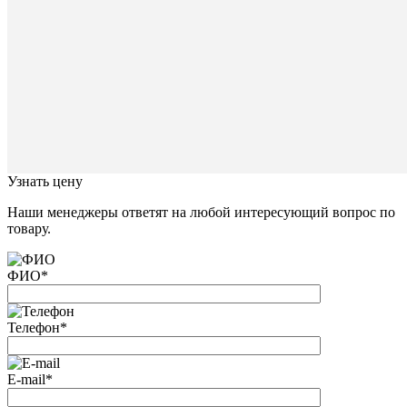
ближайш
время
с
Вами
свяжется
наш
специал
Закрыть
окно
Узнать цену
Наши менеджеры ответят на любой интересующий вопрос по
товару.
ФИО
*
Телефон
*
E-mail
*