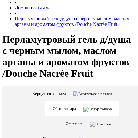
•
Домашняя гамма
•
Перламутровый гель д/душа с черным мылом, маслом
арганы и ароматом фруктов /Douche Nacrée Fruit
Перламутровый гель д/душа
с черным мылом, маслом
арганы и ароматом фруктов
/Douche Nacrée Fruit
Вернуться в раздел
Характе
Все
характ
Страна
Обзор товара
Франци
бренда
Вес
230
Описание
товара
грамм
Предназна
Тело