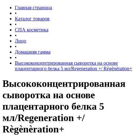
Главная страница
•
Каталог товаров
•
СПА косметика
•
Лицо
•
Домашняя гамма
•
Высококонцентрированная сыворотка на основе
плацентарного белка 5 мл/Regeneration +/ Règènèration+
Высококонцентрированная
сыворотка на основе
плацентарного белка 5
мл/Regeneration +/
Règènèration+