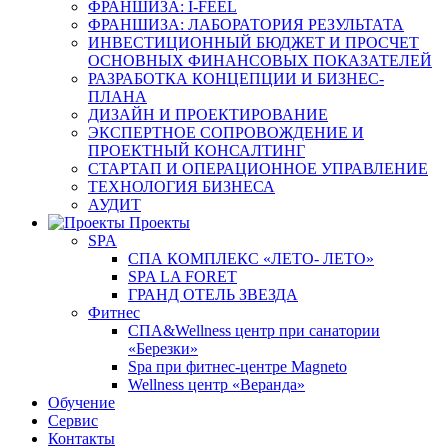
ФРАНШИЗА: I-FEEL
ФРАНШИЗА: ЛАБОРАТОРИЯ РЕЗУЛЬТАТА
ИНВЕСТИЦИОННЫЙ БЮДЖЕТ И ПРОСЧЕТ
ОСНОВНЫХ ФИНАНСОВЫХ ПОКАЗАТЕЛЕЙ
РАЗРАБОТКА КОНЦЕПЦИИ И БИЗНЕС-
ПЛАНА
ДИЗАЙН И ПРОЕКТИРОВАНИЕ
ЭКСПЕРТНОЕ СОПРОВОЖДЕНИЕ И
ПРОЕКТНЫЙ КОНСАЛТИНГ
СТАРТАП И ОПЕРАЦИОННОЕ УПРАВЛЕНИЕ
ТЕХНОЛОГИЯ БИЗНЕСА
АУДИТ
Проекты
SPA
СПА КОМПЛЕКС «ЛЕТО- ЛЕТО»
SPA LA FORET
ГРАНД ОТЕЛЬ ЗВЕЗДА
Фитнес
СПА&Wellness центр при санатории
«Березки»
Spa при фитнес-центре Magneto
Wellness центр «Веранда»
Обучение
Сервис
Контакты