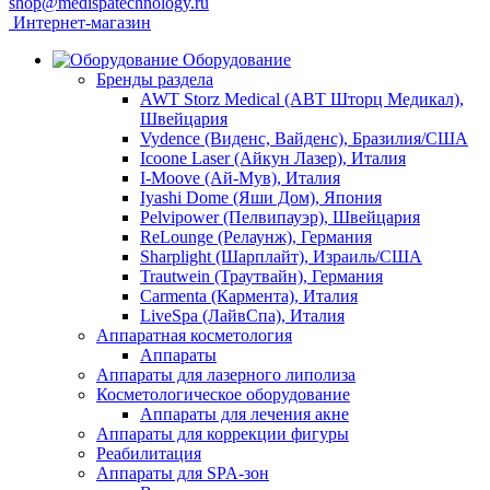
shop@medispatechnology.ru
Интернет-магазин
Оборудование
Бренды раздела
AWT Storz Medical (АВТ Шторц Медикал),
Швейцария
Vydence (Виденс, Вайденс), Бразилия/США
Icoone Laser (Айкун Лазер), Италия
I-Moove (Ай-Мув), Италия
Iyashi Dome (Яши Дом), Япония
Pelvipower (Пелвипауэр), Швейцария
ReLounge (Релаунж), Германия
Sharplight (Шарплайт), Израиль/США
Trautwein (Траутвайн), Германия
Carmenta (Кармента), Италия
LiveSpa (ЛайвСпа), Италия
Аппаратная косметология
Аппараты
Аппараты для лазерного липолиза
Косметологическое оборудование
Аппараты для лечения акне
Аппараты для коррекции фигуры
Реабилитация
Аппараты для SPA-зон