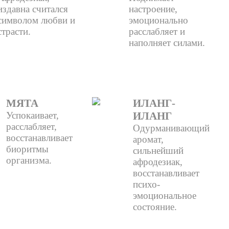
издавна считался
настроение,
символом любви и
эмоционально
страсти.
расслабляет и
наполняет силами.
МЯТА
ИЛАНГ-
Успокаивает,
ИЛАНГ
расслабляет,
Одурманивающий
восстанавливает
аромат,
биоритмы
сильнейший
организма.
афродезиак,
восстанавливает
психо-
эмоциональное
состояние.