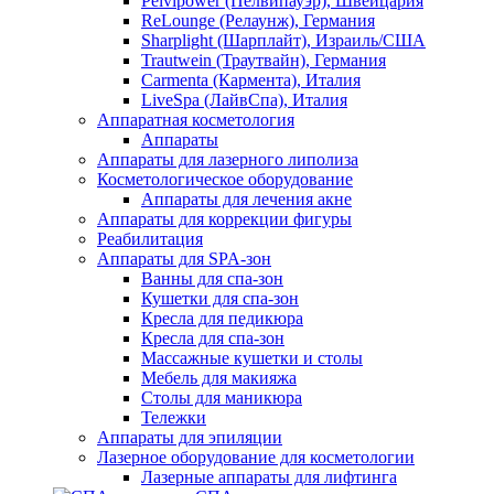
Pelvipower (Пелвипауэр), Швейцария
ReLounge (Релаунж), Германия
Sharplight (Шарплайт), Израиль/США
Trautwein (Траутвайн), Германия
Carmenta (Кармента), Италия
LiveSpa (ЛайвСпа), Италия
Аппаратная косметология
Аппараты
Аппараты для лазерного липолиза
Косметологическое оборудование
Аппараты для лечения акне
Аппараты для коррекции фигуры
Реабилитация
Аппараты для SPA-зон
Ванны для спа-зон
Кушетки для спа-зон
Кресла для педикюра
Кресла для спа-зон
Массажные кушетки и столы
Мебель для макияжа
Столы для маникюра
Тележки
Аппараты для эпиляции
Лазерное оборудование для косметологии
Лазерные аппараты для лифтинга