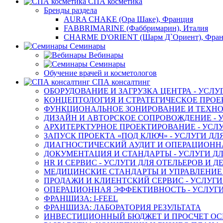
СПА косметика
Бренды раздела
AURA CHAKE (Ора Шаке), Франция
FABBRIMARINE (Фаббримарин), Италия
CHARME D'ORIENT (Шарм Д`Ориент), Фра
Семинары
Вебинары
Семинары
Обучение врачей и косметологов
СПА консалтинг
ОБОРУДОВАНИЕ И ЗАГРУЗКА ЦЕНТРА - УСЛУ
КОНЦЕПТОЛОГИЯ И СТРАТЕГИЧЕСКОЕ ПРОЕК
ФУНКЦИОНАЛЬНОЕ ЗОНИРОВАНИЕ И ТЕХНОЛ
ДИЗАЙН И АВТОРСКОЕ СОПРОВОЖДЕНИЕ - У
АРХИТЕРКТУРНОЕ ПРОЕКТИРОВАНИЕ - УСЛУ
ЗАПУСК ПРОЕКТА «ПОД КЛЮЧ» - УСЛУГИ ДЛ
ДИАГНОСТИЧЕСКИЙ АУДИТ И ОПЕРАЦИОННАЯ
ДОКУМЕНТАЦИЯ И СТАНДАРТЫ - УСЛУГИ ДЛ
HR И СЕРВИС - УСЛУГИ ДЛЯ ОТЕЛЬЕРОВ И 
МЕДИЦИНСКИЕ СТАНДАРТЫ И УПРАВЛЕНИЕ -
ПРОДАЖИ И КЛИЕНТСКИЙ СЕРВИС - УСЛУГИ
ОПЕРАЦИОННАЯ ЭФФЕКТИВНОСТЬ - УСЛУГИ
ФРАНШИЗА: I-FEEL
ФРАНШИЗА: ЛАБОРАТОРИЯ РЕЗУЛЬТАТА
ИНВЕСТИЦИОННЫЙ БЮДЖЕТ И ПРОСЧЕТ О