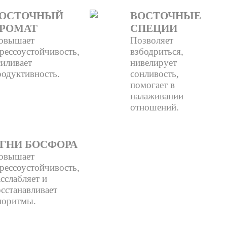
ОСТОЧНЫЙ
ВОСТОЧНЫЕ
РОМАТ
СПЕЦИИ
овышает
Позволяет
рессоустойчивость,
взбодриться,
силивает
нивелирует
родуктивность.
сонливость,
помогает в
налаживании
отношений.
ГНИ БОСФОРА
овышает
рессоустойчивость,
сслабляет и
сстанавливает
иоритмы.