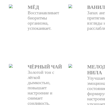
МЁД
ВАНИЛ
Восстанавливает
Запах анг
биоритмы
притягив
организма,
взгляды 
успокаивает.
расслабля
ЧЁРНЫЙ ЧАЙ
МЕЛО
Золотой тон с
НИЛА
лёгкой
Улучшае
дымкостью,
эмоциона
повышает
состояни
настроение и
формиру
снимает
настроен
сонливость.
улучшает