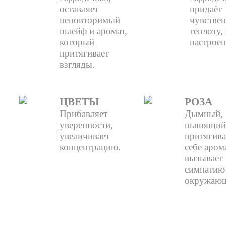
оставляет
придаёт
неповторимый
чувствен
шлейф и аромат,
теплоту,
который
настроен
притягивает
взгляды.
ЦВЕТЫ
РОЗА
Прибавляет
Дымный,
уверенности,
пьянящий
увеличивает
притягив
концентрацию.
себе аром
вызывает
симпатию
окружаю