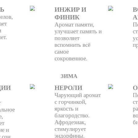
Ь
ИНЖИР И
В
елов,
ФИНИК
А
ает
Аромат памяти,
П
и
улучшает память и
ст
ет.
позволяет
у
вспомнить всё
п
самое
сокровенное.
ЗИМА
ДИИ
НЕРОЛИ
О
Чарующий аромат
П
с горчинкой,
ст
т
яркость и
ра
льное
благородство.
во
е,
Афродезиак,
б
ет
стимулирует
ие и
эндорфины.
 сон.