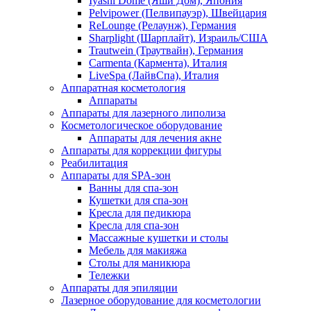
Iyashi Dome (Яши Дом), Япония
Pelvipower (Пелвипауэр), Швейцария
ReLounge (Релаунж), Германия
Sharplight (Шарплайт), Израиль/США
Trautwein (Траутвайн), Германия
Carmenta (Кармента), Италия
LiveSpa (ЛайвСпа), Италия
Аппаратная косметология
Аппараты
Аппараты для лазерного липолиза
Косметологическое оборудование
Аппараты для лечения акне
Аппараты для коррекции фигуры
Реабилитация
Аппараты для SPA-зон
Ванны для спа-зон
Кушетки для спа-зон
Кресла для педикюра
Кресла для спа-зон
Массажные кушетки и столы
Мебель для макияжа
Столы для маникюра
Тележки
Аппараты для эпиляции
Лазерное оборудование для косметологии