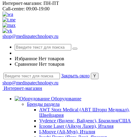
Интернет-магазин: ПН-ПТ
Call-centre: 09:00-19:00
shop@medispatechnology.ru
Избранное
Нет товаров
Сравнение
Нет товаров
Закрыть окно
shop@medispatechnology.ru
Интернет-магазин
Оборудование
Бренды раздела
AWT Storz Medical (АВТ Шторц Медикал),
Швейцария
Vydence (Виденс, Вайденс), Бразилия/США
Icoone Laser (Айкун Лазер), Италия
I-Moove (Ай-Мув), Италия