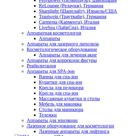
Pelvipower (Пелвипауэр), Швейцария
ReLounge (Релаунж), Германия
Sharplight (Шарплайт), Израиль/США
Trautwein (Траутвайн), Германия
Carmenta (Кармента), Италия
LiveSpa (ЛайвСпа), Италия
Аппаратная косметология
Аппараты
Аппараты для лазерного липолиза
Косметологическое оборудование
Аппараты для лечения акне
Аппараты для коррекции фигуры
Реабилитация
Аппараты для SPA-зон
Ванны для спа-зон
Кушетки для спа-зон
Кресла для педикюра
Кресла для спа-зон
Массажные кушетки и столы
Мебель для макияжа
Столы для маникюра
Тележки
Аппараты для эпиляции
Лазерное оборудование для косметологии
Лазерные аппараты для лифтинга