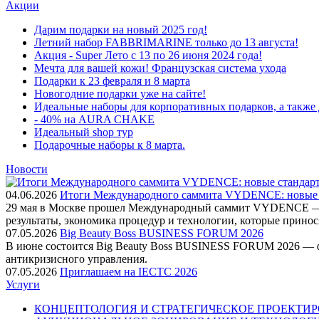
Акции
Дарим подарки на новый 2025 год!
Летний набор FABBRIMARINE только до 13 августа!
Акция - Super Лето с 13 по 26 июня 2024 года!
Мечта для вашей кожи! Французская система ухода
Подарки к 23 февраля и 8 марта
Новогодние подарки уже на сайте!
Идеальные наборы для корпоративных подарков, а также 
- 40% на AURA CHAKE
Идеальный shop тур
Подарочные наборы к 8 марта.
Новости
04.06.2026
Итоги Международного саммита VYDENCE: новые 
29 мая в Москве прошел Международный саммит VYDENCE — соб
результаты, экономика процедур и технологии, которые принос
07.05.2026
Big Beauty Boss BUSINESS FORUM 2026
В июне состоится Big Beauty Boss BUSINESS FORUM 2026 — фо
антикризисного управления.
07.05.2026
Приглашаем на IECTC 2026
Услуги
КОНЦЕПТОЛОГИЯ И СТРАТЕГИЧЕСКОЕ ПРОЕКТИРО