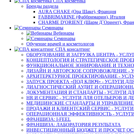
СПА косметика
Бренды раздела
AURA CHAKE (Ора Шаке), Франция
FABBRIMARINE (Фаббримарин), Италия
CHARME D'ORIENT (Шарм Д`Ориент), Фра
Семинары
Вебинары
Семинары
Обучение врачей и косметологов
СПА консалтинг
ОБОРУДОВАНИЕ И ЗАГРУЗКА ЦЕНТРА - УСЛУ
КОНЦЕПТОЛОГИЯ И СТРАТЕГИЧЕСКОЕ ПРОЕК
ФУНКЦИОНАЛЬНОЕ ЗОНИРОВАНИЕ И ТЕХНОЛ
ДИЗАЙН И АВТОРСКОЕ СОПРОВОЖДЕНИЕ - У
АРХИТЕРКТУРНОЕ ПРОЕКТИРОВАНИЕ - УСЛУ
ЗАПУСК ПРОЕКТА «ПОД КЛЮЧ» - УСЛУГИ ДЛ
ДИАГНОСТИЧЕСКИЙ АУДИТ И ОПЕРАЦИОННАЯ
ДОКУМЕНТАЦИЯ И СТАНДАРТЫ - УСЛУГИ ДЛ
HR И СЕРВИС - УСЛУГИ ДЛЯ ОТЕЛЬЕРОВ И 
МЕДИЦИНСКИЕ СТАНДАРТЫ И УПРАВЛЕНИЕ -
ПРОДАЖИ И КЛИЕНТСКИЙ СЕРВИС - УСЛУГИ
ОПЕРАЦИОННАЯ ЭФФЕКТИВНОСТЬ - УСЛУГИ
ФРАНШИЗА: I-FEEL
ФРАНШИЗА: ЛАБОРАТОРИЯ РЕЗУЛЬТАТА
ИНВЕСТИЦИОННЫЙ БЮДЖЕТ И ПРОСЧЕТ О