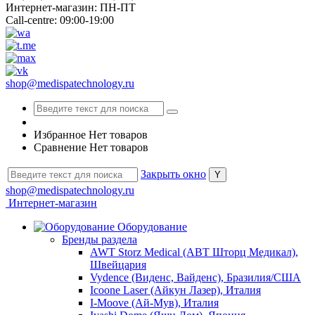
Интернет-магазин: ПН-ПТ
Call-centre: 09:00-19:00
shop@medispatechnology.ru
Избранное
Нет товаров
Сравнение
Нет товаров
Закрыть окно
shop@medispatechnology.ru
Интернет-магазин
Оборудование
Бренды раздела
AWT Storz Medical (АВТ Шторц Медикал),
Швейцария
Vydence (Виденс, Вайденс), Бразилия/США
Icoone Laser (Айкун Лазер), Италия
I-Moove (Ай-Мув), Италия