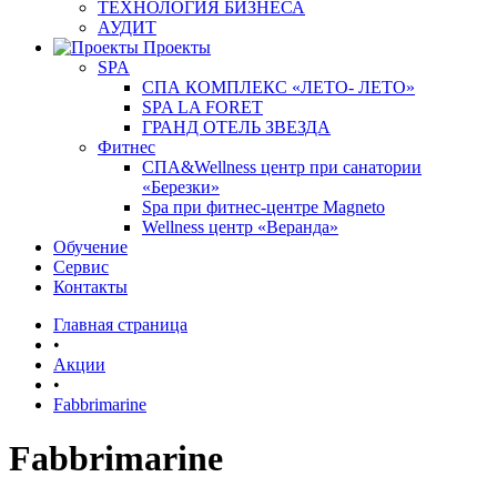
ТЕХНОЛОГИЯ БИЗНЕСА
АУДИТ
Проекты
SPA
СПА КОМПЛЕКС «ЛЕТО- ЛЕТО»
SPA LA FORET
ГРАНД ОТЕЛЬ ЗВЕЗДА
Фитнес
СПА&Wellness центр при санатории
«Березки»
Spa при фитнес-центре Magneto
Wellness центр «Веранда»
Обучение
Сервис
Контакты
Главная страница
•
Акции
•
Fabbrimarine
Fabbrimarine