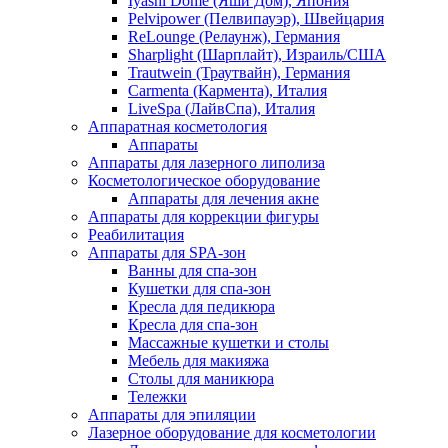
Iyashi Dome (Яши Дом), Япония
Pelvipower (Пелвипауэр), Швейцария
ReLounge (Релаунж), Германия
Sharplight (Шарплайт), Израиль/США
Trautwein (Траутвайн), Германия
Carmenta (Кармента), Италия
LiveSpa (ЛайвСпа), Италия
Аппаратная косметология
Аппараты
Аппараты для лазерного липолиза
Косметологическое оборудование
Аппараты для лечения акне
Аппараты для коррекции фигуры
Реабилитация
Аппараты для SPA-зон
Ванны для спа-зон
Кушетки для спа-зон
Кресла для педикюра
Кресла для спа-зон
Массажные кушетки и столы
Мебель для макияжа
Столы для маникюра
Тележки
Аппараты для эпиляции
Лазерное оборудование для косметологии