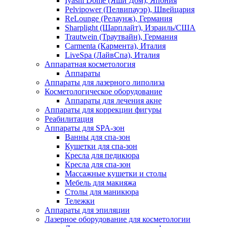
Iyashi Dome (Яши Дом), Япония
Pelvipower (Пелвипауэр), Швейцария
ReLounge (Релаунж), Германия
Sharplight (Шарплайт), Израиль/США
Trautwein (Траутвайн), Германия
Carmenta (Кармента), Италия
LiveSpa (ЛайвСпа), Италия
Аппаратная косметология
Аппараты
Аппараты для лазерного липолиза
Косметологическое оборудование
Аппараты для лечения акне
Аппараты для коррекции фигуры
Реабилитация
Аппараты для SPA-зон
Ванны для спа-зон
Кушетки для спа-зон
Кресла для педикюра
Кресла для спа-зон
Массажные кушетки и столы
Мебель для макияжа
Столы для маникюра
Тележки
Аппараты для эпиляции
Лазерное оборудование для косметологии