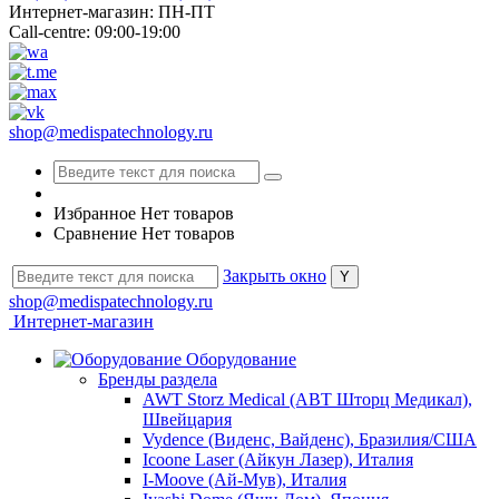
Интернет-магазин: ПН-ПТ
Call-centre: 09:00-19:00
shop@medispatechnology.ru
Избранное
Нет товаров
Сравнение
Нет товаров
Закрыть окно
shop@medispatechnology.ru
Интернет-магазин
Оборудование
Бренды раздела
AWT Storz Medical (АВТ Шторц Медикал),
Швейцария
Vydence (Виденс, Вайденс), Бразилия/США
Icoone Laser (Айкун Лазер), Италия
I-Moove (Ай-Мув), Италия