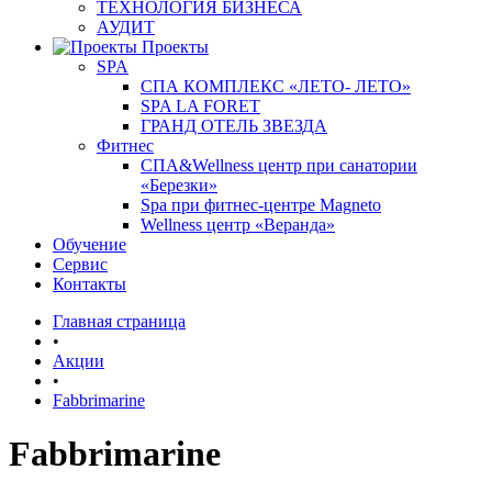
ТЕХНОЛОГИЯ БИЗНЕСА
АУДИТ
Проекты
SPA
СПА КОМПЛЕКС «ЛЕТО- ЛЕТО»
SPA LA FORET
ГРАНД ОТЕЛЬ ЗВЕЗДА
Фитнес
СПА&Wellness центр при санатории
«Березки»
Spa при фитнес-центре Magneto
Wellness центр «Веранда»
Обучение
Сервис
Контакты
Главная страница
•
Акции
•
Fabbrimarine
Fabbrimarine