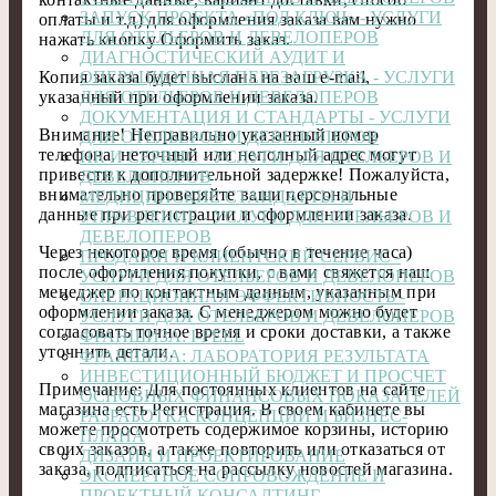
ЗАПУСК ПРОЕКТА «ПОД КЛЮЧ» - УСЛУГИ
оплаты и т.д) для оформления заказа вам нужно
ДЛЯ ОТЕЛЬЕРОВ И ДЕВЕЛОПЕРОВ
нажать кнопку Оформить заказ.
ДИАГНОСТИЧЕСКИЙ АУДИТ И
ОПЕРАЦИОННАЯ ПЕРЕЗАГРУЗКА - УСЛУГИ
Копия заказа будет выслана на ваш e-mail,
ДЛЯ ОТЕЛЬЕРОВ И ДЕВЕЛОПЕРОВ
указанный при оформлении заказа.
ДОКУМЕНТАЦИЯ И СТАНДАРТЫ - УСЛУГИ
Внимание! Неправильно указанный номер
ДЛЯ ОТЕЛЬЕРОВ И ДЕВЕЛОПЕРОВ
телефона, неточный или неполный адрес могут
HR И СЕРВИС - УСЛУГИ ДЛЯ ОТЕЛЬЕРОВ И
привести к дополнительной задержке! Пожалуйста,
ДЕВЕЛОПЕРОВ
внимательно проверяйте ваши персональные
МЕДИЦИНСКИЕ СТАНДАРТЫ И
данные при регистрации и оформлении заказа.
УПРАВЛЕНИЕ - УСЛУГИ ДЛЯ ОТЕЛЬЕРОВ И
ДЕВЕЛОПЕРОВ
Через некоторое время (обычно в течение часа)
ПРОДАЖИ И КЛИЕНТСКИЙ СЕРВИС -
после оформления покупки, с вами свяжется наш
УСЛУГИ ДЛЯ ОТЕЛЬЕРОВ И ДЕВЕЛОПЕРОВ
менеджер по контактным данным, указанным при
ОПЕРАЦИОННАЯ ЭФФЕКТИВНОСТЬ -
оформлении заказа. С менеджером можно будет
УСЛУГИ ДЛЯ ОТЕЛЬЕРОВ И ДЕВЕЛОПЕРОВ
согласовать точное время и сроки доставки, а также
ФРАНШИЗА: I-FEEL
уточнить детали.
ФРАНШИЗА: ЛАБОРАТОРИЯ РЕЗУЛЬТАТА
ИНВЕСТИЦИОННЫЙ БЮДЖЕТ И ПРОСЧЕТ
Примечание: Для постоянных клиентов на сайте
ОСНОВНЫХ ФИНАНСОВЫХ ПОКАЗАТЕЛЕЙ
магазина есть Регистрация. В своем кабинете вы
РАЗРАБОТКА КОНЦЕПЦИИ И БИЗНЕС-
можете просмотреть содержимое корзины, историю
ПЛАНА
своих заказов, а также повторить или отказаться от
ДИЗАЙН И ПРОЕКТИРОВАНИЕ
заказа, подписаться на рассылку новостей магазина.
ЭКСПЕРТНОЕ СОПРОВОЖДЕНИЕ И
ПРОЕКТНЫЙ КОНСАЛТИНГ