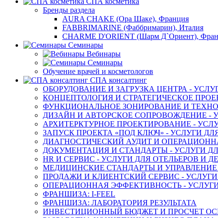
СПА косметика
Бренды раздела
AURA CHAKE (Ора Шаке), Франция
FABBRIMARINE (Фаббримарин), Италия
CHARME D'ORIENT (Шарм Д`Ориент), Фра
Семинары
Вебинары
Семинары
Обучение врачей и косметологов
СПА консалтинг
ОБОРУДОВАНИЕ И ЗАГРУЗКА ЦЕНТРА - УСЛУ
КОНЦЕПТОЛОГИЯ И СТРАТЕГИЧЕСКОЕ ПРОЕК
ФУНКЦИОНАЛЬНОЕ ЗОНИРОВАНИЕ И ТЕХНОЛ
ДИЗАЙН И АВТОРСКОЕ СОПРОВОЖДЕНИЕ - У
АРХИТЕРКТУРНОЕ ПРОЕКТИРОВАНИЕ - УСЛУ
ЗАПУСК ПРОЕКТА «ПОД КЛЮЧ» - УСЛУГИ ДЛ
ДИАГНОСТИЧЕСКИЙ АУДИТ И ОПЕРАЦИОННАЯ
ДОКУМЕНТАЦИЯ И СТАНДАРТЫ - УСЛУГИ ДЛ
HR И СЕРВИС - УСЛУГИ ДЛЯ ОТЕЛЬЕРОВ И 
МЕДИЦИНСКИЕ СТАНДАРТЫ И УПРАВЛЕНИЕ -
ПРОДАЖИ И КЛИЕНТСКИЙ СЕРВИС - УСЛУГИ
ОПЕРАЦИОННАЯ ЭФФЕКТИВНОСТЬ - УСЛУГИ
ФРАНШИЗА: I-FEEL
ФРАНШИЗА: ЛАБОРАТОРИЯ РЕЗУЛЬТАТА
ИНВЕСТИЦИОННЫЙ БЮДЖЕТ И ПРОСЧЕТ О