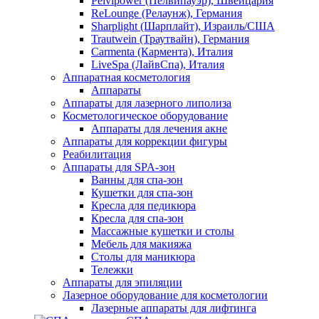
Pelvipower (Пелвипауэр), Швейцария
ReLounge (Релаунж), Германия
Sharplight (Шарплайт), Израиль/США
Trautwein (Траутвайн), Германия
Carmenta (Кармента), Италия
LiveSpa (ЛайвСпа), Италия
Аппаратная косметология
Аппараты
Аппараты для лазерного липолиза
Косметологическое оборудование
Аппараты для лечения акне
Аппараты для коррекции фигуры
Реабилитация
Аппараты для SPA-зон
Ванны для спа-зон
Кушетки для спа-зон
Кресла для педикюра
Кресла для спа-зон
Массажные кушетки и столы
Мебель для макияжа
Столы для маникюра
Тележки
Аппараты для эпиляции
Лазерное оборудование для косметологии
Лазерные аппараты для лифтинга