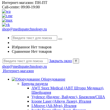
Интернет-магазин: ПН-ПТ
Call-centre: 09:00-19:00
shop@medispatechnology.ru
Избранное
Нет товаров
Сравнение
Нет товаров
Закрыть окно
shop@medispatechnology.ru
Интернет-магазин
Оборудование
Бренды раздела
AWT Storz Medical (АВТ Шторц Медикал),
Швейцария
Vydence (Виденс, Вайденс), Бразилия/США
Icoone Laser (Айкун Лазер), Италия
I-Moove (Ай-Мув), Италия