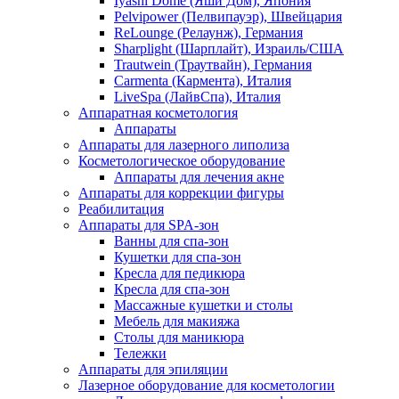
Iyashi Dome (Яши Дом), Япония
Pelvipower (Пелвипауэр), Швейцария
ReLounge (Релаунж), Германия
Sharplight (Шарплайт), Израиль/США
Trautwein (Траутвайн), Германия
Carmenta (Кармента), Италия
LiveSpa (ЛайвСпа), Италия
Аппаратная косметология
Аппараты
Аппараты для лазерного липолиза
Косметологическое оборудование
Аппараты для лечения акне
Аппараты для коррекции фигуры
Реабилитация
Аппараты для SPA-зон
Ванны для спа-зон
Кушетки для спа-зон
Кресла для педикюра
Кресла для спа-зон
Массажные кушетки и столы
Мебель для макияжа
Столы для маникюра
Тележки
Аппараты для эпиляции
Лазерное оборудование для косметологии