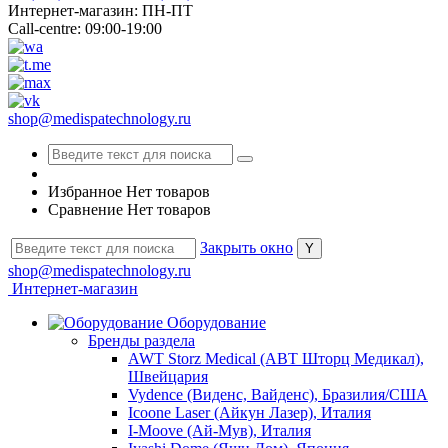
Интернет-магазин: ПН-ПТ
Call-centre: 09:00-19:00
shop@medispatechnology.ru
Избранное
Нет товаров
Сравнение
Нет товаров
Закрыть окно
shop@medispatechnology.ru
Интернет-магазин
Оборудование
Бренды раздела
AWT Storz Medical (АВТ Шторц Медикал),
Швейцария
Vydence (Виденс, Вайденс), Бразилия/США
Icoone Laser (Айкун Лазер), Италия
I-Moove (Ай-Мув), Италия