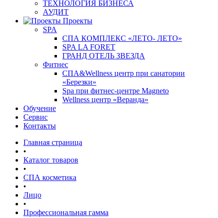
ТЕХНОЛОГИЯ БИЗНЕСА
АУДИТ
Проекты
SPA
СПА КОМПЛЕКС «ЛЕТО- ЛЕТО»
SPA LA FORET
ГРАНД ОТЕЛЬ ЗВЕЗДА
Фитнес
СПА&Wellness центр при санатории
«Березки»
Spa при фитнес-центре Magneto
Wellness центр «Веранда»
Обучение
Сервис
Контакты
Главная страница
•
Каталог товаров
•
СПА косметика
•
Лицо
•
Профессиональная гамма