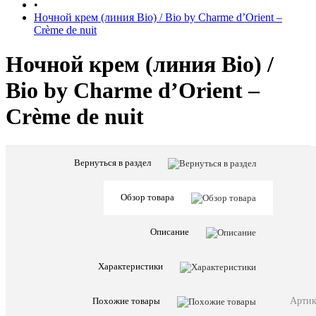
•
Ночной крем (линия Bio) / Bio by Charme d’Orient –
Crème de nuit
Ночной крем (линия Bio) /
Bio by Charme d’Orient –
Crème de nuit
Вернуться в раздел
Обзор товара
Описание
Характе
Все
Характеристики
характ
CHARM
Артик
Похожие товары
D'ORIE