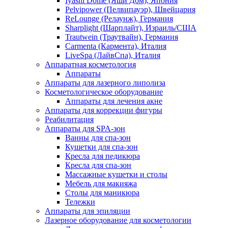
Iyashi Dome (Яши Дом), Япония
Pelvipower (Пелвипауэр), Швейцария
ReLounge (Релаунж), Германия
Sharplight (Шарплайт), Израиль/США
Trautwein (Траутвайн), Германия
Carmenta (Кармента), Италия
LiveSpa (ЛайвСпа), Италия
Аппаратная косметология
Аппараты
Аппараты для лазерного липолиза
Косметологическое оборудование
Аппараты для лечения акне
Аппараты для коррекции фигуры
Реабилитация
Аппараты для SPA-зон
Ванны для спа-зон
Кушетки для спа-зон
Кресла для педикюра
Кресла для спа-зон
Массажные кушетки и столы
Мебель для макияжа
Столы для маникюра
Тележки
Аппараты для эпиляции
Лазерное оборудование для косметологии