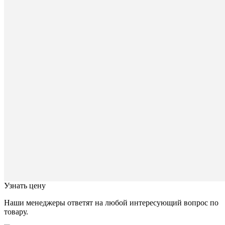
для
заполне
Сообще
отправл
Ваше
сообщен
успешно
отправле
В
ближайш
время
с
Вами
свяжется
наш
специал
Закрыть
окно
Узнать цену
Наши менеджеры ответят на любой интересующий вопрос по
товару.