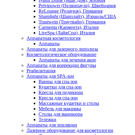
Iyashi Dome (Яши Дом), Япония
Pelvipower (Пелвипауэр), Швейцария
ReLounge (Релаунж), Германия
Sharplight (Шарплайт), Израиль/США
Trautwein (Траутвайн), Германия
Carmenta (Кармента), Италия
LiveSpa (ЛайвСпа), Италия
Аппаратная косметология
Аппараты
Аппараты для лазерного липолиза
Косметологическое оборудование
Аппараты для лечения акне
Аппараты для коррекции фигуры
Реабилитация
Аппараты для SPA-зон
Ванны для спа-зон
Кушетки для спа-зон
Кресла для педикюра
Кресла для спа-зон
Массажные кушетки и столы
Мебель для макияжа
Столы для маникюра
Тележки
Аппараты для эпиляции
Лазерное оборудование для косметологии