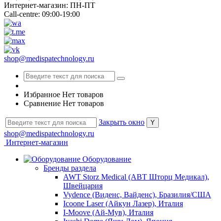
Интернет-магазин: ПН-ПТ
Call-centre: 09:00-19:00
shop@medispatechnology.ru
Избранное
Нет товаров
Сравнение
Нет товаров
Закрыть окно
shop@medispatechnology.ru
Интернет-магазин
Оборудование
Бренды раздела
AWT Storz Medical (АВТ Шторц Медикал),
Швейцария
Vydence (Виденс, Вайденс), Бразилия/США
Icoone Laser (Айкун Лазер), Италия
I-Moove (Ай-Мув), Италия