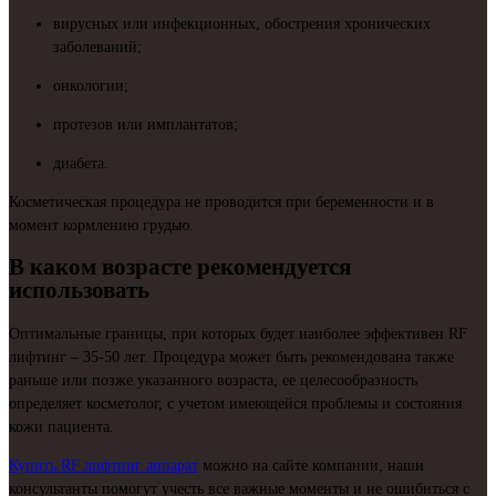
вирусных или инфекционных, обострения хронических
заболеваний;
онкологии;
протезов или имплантатов;
диабета.
Косметическая процедура не проводится при беременности и в
момент кормлению грудью.
В каком возрасте рекомендуется
использовать
Оптимальные границы, при которых будет наиболее эффективен RF
лифтинг – 35-50 лет. Процедура может быть рекомендована также
раньше или позже указанного возраста, ее целесообразность
определяет косметолог, с учетом имеющейся проблемы и состояния
кожи пациента.
Купить RF лифтинг аппарат
можно на сайте компании, наши
консультанты помогут учесть все важные моменты и не ошибиться с