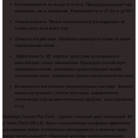
Результативность по возрасту и полу. Процедура подходит как
мужчинам, так и женщинам. Рекомендуется от 25 лет и до 60+.
Универсальность. Может использоваться для коррекции не
только лица, но и всего тела.
Точность воздействия. Обработка проводится только по ранее
определенным зонам.
Эффективность. RF лифтинг допустимо использовать в
комплексных схемах омоложения. Процедура способствует
обновлению клеток, улучшению кровоснабжения тканей,
увлажнению кожи, повышению уровня гиалуроновой кислоты.
Возможность выставления индивидуальных настроек. Аппарат
можно настраивать с учетом типа кожи, выраженности
эстетических или косметологических проблем, зоны обработки
и т.д.
Sharplight Formax Plus Firm – удачное сочетание двух технологий: RF
и Verma Derm (IR-LP). Кросс-технологичная платформа эффективна
для решения любых эстетических несовершенств и помогает врачу
предоставлять пациенту обширный комплекс косметологических