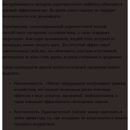
Востребованность методики радиочастотного лифтинга объясняется
высокой эффективностью. Во время сеанса пациент не ощущает
болезненности или дискомфорта.
Термопрогрев, спровоцированный радиочастотной волной,
способствует улучшению состояния кожи, а также повышает
гидратацию. Благодаря оказываемому воздействию результат от
процедуры можно увидеть сразу. Достигнутый эффект имеет
накопительные свойства, что объясняется запуском естественной
регенерации во всех слоях дермы, включая глубинные и срединные.
Среди преимуществ данной косметологической процедуры можно
выделить:
Неинвазивность. «Умное» оборудование контролирует уровень
воздействия, что снижает возможные риски побочных
эффектов в виде аллергии, высыпаний, инфицирования, а
также повышает эффективность проводимых сеансов.
Всесезонность. Радиочастотный лифтинг можно выполнять в
любое время года, т.к. сам эпидермис не затрагивается в момент
теплового воздействия.