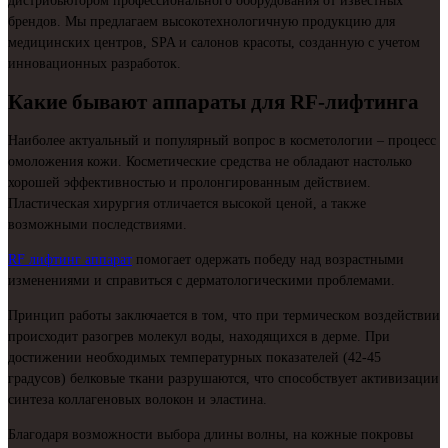
дистрибьютором профессионального оборудования от известных
брендов. Мы предлагаем высокотехнологичную продукцию для
медицинских центров, SPA и салонов красоты, созданную с учетом
инновационных разработок.
Какие бывают аппараты для RF-лифтинга
Наиболее актуальный и популярный вопрос в косметологии – процесс
омоложения кожи. Косметические средства не обладают настолько
хорошей эффективностью и пролонгированным действием.
Пластическая хирургия отличается высокой ценой, а также
возможными последствиями.
RF лифтинг аппарат
помогает одержать победу над возрастными
изменениями и справиться с дерматологическими проблемами.
Принцип работы заключается в том, что при термическом воздействии
происходит разогрев молекул воды, находящихся в дерме. При
достижении необходимых температурных показателей (42-45
градусов) белковые ткани разрушаются, что способствует активизации
синтеза коллагеновых волокон и эластина.
Благодаря возможности выбора длины волны, на кожные покровы