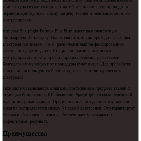
помещается в руку, под голову или спину пациента. Самая высокая
температура создается при контакте 1 и 2 полюса, что приводит к
неравномерному локальному нагреву тканей и невозможности его
контролировать.
Аппарат Sharplight Formax Plus Firm имеет радиочастотную
биполярную RF насадку. Высокочастотный ток проходит через два
электрода (со знаком + и -), расположенных на фиксированном
расстоянии друг от друга. Специалист может полностью
контролировать и регулировать процесс термонагрева тканей.
Благодаря этому эффект от процедуры будет выше. Для проработки
зоны лица используются 2 плоских, тела – 6 цилиндрических
электродов.
Технология заключается в мягком, постепенном прогреве тканей с
помощью биполярного RF. Компания SgarpLight создала передовой
мультиполярный вариант. При использовании данной технологии
энергия распределяется между 3 парами электродов. Это гарантирует
безопасный уровень энергии, обеспечивает максимально
эффективный результат.
Преимущества