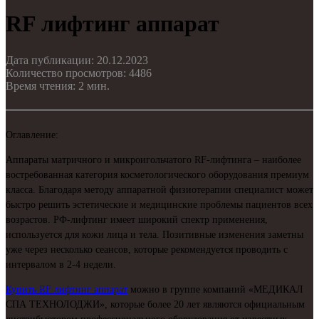
RF лифтинг аппарат
Дата публикации: 20.12.2023
Количество просмотров: 4486
Время чтения: 2 мин.
Оглавление:
Аппараты матричного и микроигольчатого RF-лифтинга – наиболее
востребованная категория косметологического оборудования премиум
класса. Благодаря методу аппаратной физиотерапии специалист может
быстро решить эстетические и медицинские проблемы пациентов всех
возрастов. РФ-лифтинг имеет широкий спектр применения,
используется для кожи лица и тела. Позитивные изменения заметны
уже через несколько сеансов, которые рекомендуется проводить с
интервалом в 2-4 недели.
Купить RF лифтинг аппарат
можно в группе компаний «МЕДИКАЛ
СПА ТЕХНОЛОДЖИ», которые более 20 лет являются официальным