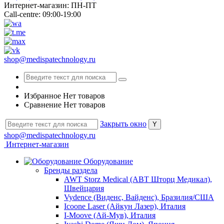
Интернет-магазин: ПН-ПТ
Call-centre: 09:00-19:00
shop@medispatechnology.ru
Избранное
Нет товаров
Сравнение
Нет товаров
Закрыть окно
shop@medispatechnology.ru
Интернет-магазин
Оборудование
Бренды раздела
AWT Storz Medical (АВТ Шторц Медикал),
Швейцария
Vydence (Виденс, Вайденс), Бразилия/США
Icoone Laser (Айкун Лазер), Италия
I-Moove (Ай-Мув), Италия