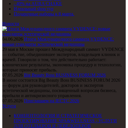
- 40% на AURA CHAKE
Идеальный shop тур
Подарочные наборы к 8 марта.
Новости
04.06.2026
Итоги Международного саммита VYDENCE:
новые стандарты эстетической медицины
29 мая в Москве прошел Международный саммит VYDENCE
— событие, объединившее экспертов, владельцев клиник и
врачей. Говорили о том, что действительно работает:
клинические результаты, экономика процедур и технологии,
которые приносят прибыль.
07.05.2026
Big Beauty Boss BUSINESS FORUM 2026
В июне состоится Big Beauty Boss BUSINESS FORUM 2026
— форум для руководителей, докторов и экспертов
эстетической медицины, посвященный вопросам бизнеса,
прибыли и антикризисного управления.
07.05.2026
Приглашаем на IECTC 2026
Услуги
КОНЦЕПТОЛОГИЯ И СТРАТЕГИЧЕСКОЕ
ПРОЕКТИРОВАНИЕ SPA&WELLNESS - УСЛУГИ
ДЛЯ ОТЕЛЬЕРОВ И ДЕВЕЛОПЕРОВ