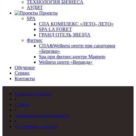
ТЕХНОЛОГИЯ БИЗНЕСА
АУДИТ
Проекты
SPA
СПА КОМПЛЕКС «ЛЕТО- ЛЕТО»
SPA LA FORET
ГРАНД ОТЕЛЬ ЗВЕЗДА
Фитнес
СПА&Wellness центр при санатории
«Березки»
Spa при фитнес-центре Magneto
Wellness центр «Веранда»
Обучение
Сервис
Контакты
Главная страница
•
Статьи
•
Аппаратная косметология
•
RF лифтинг аппарат