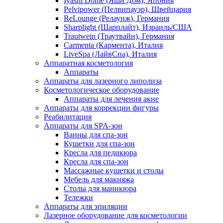
Iyashi Dome (Яши Дом), Япония
Pelvipower (Пелвипауэр), Швейцария
ReLounge (Релаунж), Германия
Sharplight (Шарплайт), Израиль/США
Trautwein (Траутвайн), Германия
Carmenta (Кармента), Италия
LiveSpa (ЛайвСпа), Италия
Аппаратная косметология
Аппараты
Аппараты для лазерного липолиза
Косметологическое оборудование
Аппараты для лечения акне
Аппараты для коррекции фигуры
Реабилитация
Аппараты для SPA-зон
Ванны для спа-зон
Кушетки для спа-зон
Кресла для педикюра
Кресла для спа-зон
Массажные кушетки и столы
Мебель для макияжа
Столы для маникюра
Тележки
Аппараты для эпиляции
Лазерное оборудование для косметологии