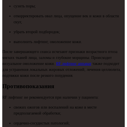
сузить поры;
откорректировать овал лица, опущение век и кожи в области
скул;
убрать второй подбородок;
выполнить лифтинг, омоложение кожи.
После завершающего сеанса исчезают признаки возрастного птоза
мягких тканей лица, заломы и глубокие морщины. Происходит
визуальное омоложение кожи.
RF лифтинг аппарат
также подходит
для устранения локальных жировых отложений, лечения целлюлита,
подтяжки кожи после резкого похудения.
Противопоказания
RF лифтинг не рекомендуется при наличии у пациента:
свежих ожогов или воспалений на коже в месте
предполагаемой обработки;
сердечно-сосудистых патологий;