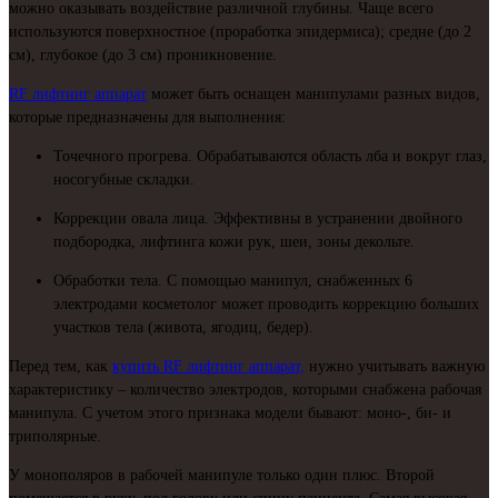
можно оказывать воздействие различной глубины. Чаще всего
используются поверхностное (проработка эпидермиса); средне (до 2
см), глубокое (до 3 см) проникновение.
RF лифтинг аппарат
может быть оснащен манипулами разных видов,
которые предназначены для выполнения:
Точечного прогрева. Обрабатываются область лба и вокруг глаз,
носогубные складки.
Коррекции овала лица. Эффективны в устранении двойного
подбородка, лифтинга кожи рук, шеи, зоны декольте.
Обработки тела. С помощью манипул, снабженных 6
электродами косметолог может проводить коррекцию больших
участков тела (живота, ягодиц, бедер).
Перед тем, как
купить RF лифтинг аппарат,
нужно учитывать важную
характеристику – количество электродов, которыми снабжена рабочая
манипула. С учетом этого признака модели бывают: моно-, би- и
триполярные.
У монополяров в рабочей манипуле только один плюс. Второй