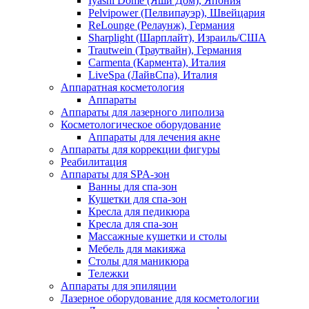
Iyashi Dome (Яши Дом), Япония
Pelvipower (Пелвипауэр), Швейцария
ReLounge (Релаунж), Германия
Sharplight (Шарплайт), Израиль/США
Trautwein (Траутвайн), Германия
Carmenta (Кармента), Италия
LiveSpa (ЛайвСпа), Италия
Аппаратная косметология
Аппараты
Аппараты для лазерного липолиза
Косметологическое оборудование
Аппараты для лечения акне
Аппараты для коррекции фигуры
Реабилитация
Аппараты для SPA-зон
Ванны для спа-зон
Кушетки для спа-зон
Кресла для педикюра
Кресла для спа-зон
Массажные кушетки и столы
Мебель для макияжа
Столы для маникюра
Тележки
Аппараты для эпиляции
Лазерное оборудование для косметологии