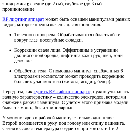
эпидермиса); средне (до 2 см), глубокое (до 3 см)
проникновение.
RF лифтинг аппарат
может быть оснащен манипулами разных
видов, которые предназначены для выполнения:
Точечного прогрева. Обрабатываются область лба и
вокруг глаз, носогубные складки.
Коррекции овала лица. Эффективны в устранении
двойного подбородка, лифтинга кожи рук, шеи, зоны
декольте.
Обработки тела. С помощью манипул, снабженных 6
электродами косметолог может проводить коррекцию
больших участков тела (живота, ягодиц, бедер).
Перед тем, как
купить RF лифтинг аппарат,
нужно учитывать
важную характеристику – количество электродов, которыми
снабжена рабочая манипула. С учетом этого признака модели
бывают: моно-, би- и триполярные.
У монополяров в рабочей манипуле только один плюс.
Второй помещается в руку, под голову или спину пациента.
Самая высокая температура создается при контакте 1 и 2