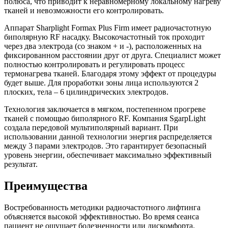
полюса, что приводит к неравномерному локальному нагреву
тканей и невозможности его контролировать.
Аппарат Sharplight Formax Plus Firm имеет радиочастотную
биполярную RF насадку. Высокочастотный ток проходит
через два электрода (со знаком + и -), расположенных на
фиксированном расстоянии друг от друга. Специалист может
полностью контролировать и регулировать процесс
термонагрева тканей. Благодаря этому эффект от процедуры
будет выше. Для проработки зоны лица используются 2
плоских, тела – 6 цилиндрических электродов.
Технология заключается в мягком, постепенном прогреве
тканей с помощью биполярного RF. Компания SgarpLight
создала передовой мультиполярный вариант. При
использовании данной технологии энергия распределяется
между 3 парами электродов. Это гарантирует безопасный
уровень энергии, обеспечивает максимально эффективный
результат.
Преимущества
Востребованность методики радиочастотного лифтинга
объясняется высокой эффективностью. Во время сеанса
пациент не ощущает болезненности или дискомфорта.