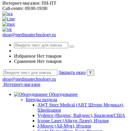
Интернет-магазин: ПН-ПТ
Call-centre: 09:00-19:00
shop@medispatechnology.ru
Избранное
Нет товаров
Сравнение
Нет товаров
Закрыть окно
shop@medispatechnology.ru
Интернет-магазин
Оборудование
Бренды раздела
AWT Storz Medical (АВТ Шторц Медикал),
Швейцария
Vydence (Виденс, Вайденс), Бразилия/США
Icoone Laser (Айкун Лазер), Италия
I-Moove (Ай-Мув), Италия