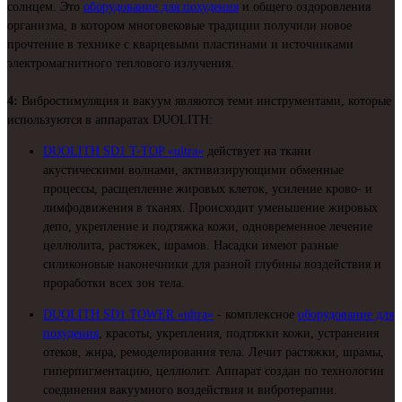
солнцем. Это
оборудование для похудения
и общего оздоровления
организма, в котором многовековые традиции получили новое
прочтение в технике с кварцевыми пластинами и источниками
электромагнитного теплового излучения.
4:
Вибростимуляция и вакуум являются теми инструментами, которые
используются в аппаратах DUOLITH:
DUOLITH SD1 T-TOP «ultra»
действует на ткани
акустическими волнами, активизирующими обменные
процессы, расщепление жировых клеток, усиление крово- и
лимфодвижения в тканях. Происходит уменьшение жировых
депо, укрепление и подтяжка кожи, одновременное лечение
целлюлита, растяжек, шрамов. Насадки имеют разные
силиконовые наконечники для разной глубины воздействия и
проработки всех зон тела.
DUOLITH SD1 TOWER «ultra»
- комплексное
оборудование для
похудения
, красоты, укрепления, подтяжки кожи, устранения
отеков, жира, ремоделирования тела. Лечит растяжки, шрамы,
гиперпигментацию, целлюлит. Аппарат создан по технологии
соединения вакуумного воздействия и вибротерапии.