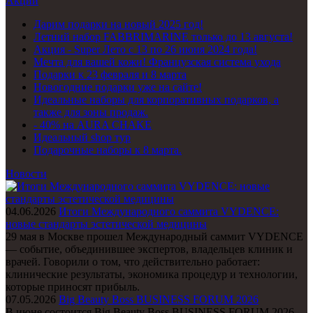
Акции
Дарим подарки на новый 2025 год!
Летний набор FABBRIMARINE только до 13 августа!
Акция - Super Лето с 13 по 26 июня 2024 года!
Мечта для вашей кожи! Французская система ухода
Подарки к 23 февраля и 8 марта
Новогодние подарки уже на сайте!
Идеальные наборы для корпоративных подарков, а
также для зоны продаж.
- 40% на AURA CHAKE
Идеальный shop тур
Подарочные наборы к 8 марта.
Новости
04.06.2026
Итоги Международного саммита VYDENCE:
новые стандарты эстетической медицины
29 мая в Москве прошел Международный саммит VYDENCE
— событие, объединившее экспертов, владельцев клиник и
врачей. Говорили о том, что действительно работает:
клинические результаты, экономика процедур и технологии,
которые приносят прибыль.
07.05.2026
Big Beauty Boss BUSINESS FORUM 2026
В июне состоится Big Beauty Boss BUSINESS FORUM 2026