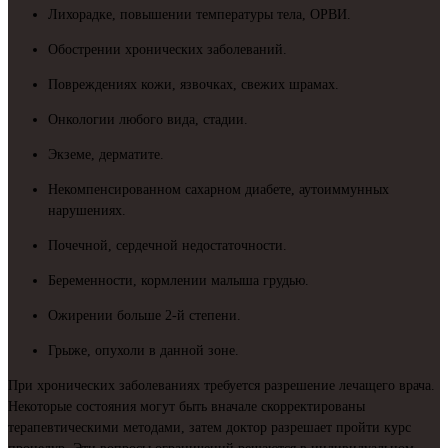
Лихорадке, повышении температуры тела, ОРВИ.
Обострении хронических заболеваний.
Повреждениях кожи, язвочках, свежих шрамах.
Онкологии любого вида, стадии.
Экземе, дерматите.
Некомпенсированном сахарном диабете, аутоиммунных
нарушениях.
Почечной, сердечной недостаточности.
Беременности, кормлении малыша грудью.
Ожирении больше 2-й степени.
Грыже, опухоли в данной зоне.
При хронических заболеваниях требуется разрешение лечащего врача.
Некоторые состояния могут быть вначале скорректированы
терапевтическими методами, затем доктор разрешает пройти курс