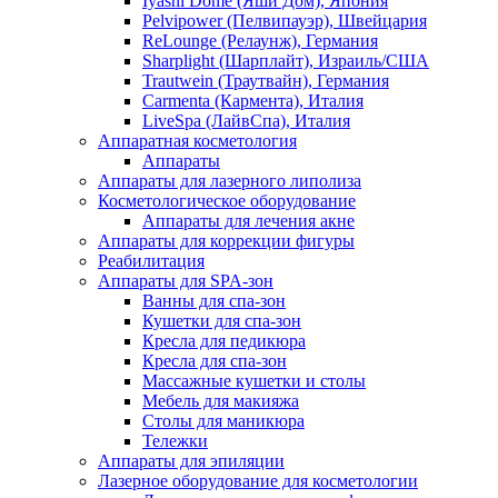
Iyashi Dome (Яши Дом), Япония
Pelvipower (Пелвипауэр), Швейцария
ReLounge (Релаунж), Германия
Sharplight (Шарплайт), Израиль/США
Trautwein (Траутвайн), Германия
Carmenta (Кармента), Италия
LiveSpa (ЛайвСпа), Италия
Аппаратная косметология
Аппараты
Аппараты для лазерного липолиза
Косметологическое оборудование
Аппараты для лечения акне
Аппараты для коррекции фигуры
Реабилитация
Аппараты для SPA-зон
Ванны для спа-зон
Кушетки для спа-зон
Кресла для педикюра
Кресла для спа-зон
Массажные кушетки и столы
Мебель для макияжа
Столы для маникюра
Тележки
Аппараты для эпиляции
Лазерное оборудование для косметологии