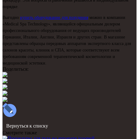
процедур. Эти вопросы ограничений решаются в индивидуальном
порядке.
Выгодно
купить оборудование для похудения
можно в компании
«Medical Spa Technology», являющейся официальным дилером
профессионального оборудования от ведущих производителей
Германии, Италии, Англии, Израиля и других стран. В магазине
представлены образцы передовых аппаратов экспертного класса для
салонов красоты, клиник и СПА, которые соответствуют всем
требованиям современной терапевтической косметологии и
медицинской эстетики.
Поделиться:
Вернуться к списку
Смотрите также