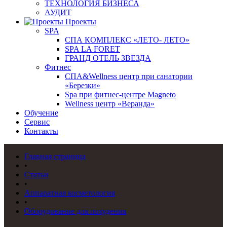
ТЕХНОЛОГИЯ БИЗНЕСА
АУДИТ
Проекты
SPA
СПА КОМПЛЕКС «ЛЕТО- ЛЕТО»
SPA LA FORET
ГРАНД ОТЕЛЬ ЗВЕЗДА
Фитнес
СПА&Wellness центр при санатории
«Березки»
Spa при фитнес-центре Magneto
Wellness центр «Веранда»
Обучение
Сервис
Контакты
Главная страница
•
Статьи
•
Аппаратная косметология
•
Оборудование для похудения