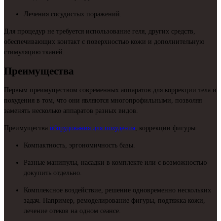
Лечения сосудистых поражений.
Для процедур не требуется использование геля, других средств,
обеспечивающих контакт с поверхностью кожи и дополнительную
стимуляцию тканей.
Преимущества
Первым преимуществом современных аппаратов для коррекции тела и
похудения в том, что они являются многопрофильными, позволяя
заменять несколько аппаратов разных видов.
Преимущества
оборудования для похудения
, коррекции фигуры:
Компактность, эргономичность базы.
Разные манипулы, насадки в комплекте или с возможностью
докупить отдельно.
Комплексное воздействие, решение одновременно нескольких
задач. Например, ремоделирование фигуры, подтяжка кожи,
лечение отеков на одном сеансе.