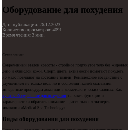
Оборудование для похудения
Дата публикации: 26.12.2023
Количество просмотров: 4091
Время чтения: 3 мин.
Оглавление:
Современный эталон красоты - стройное подтянутое тело без жировых
депо и обвислой кожи. Спорт, диета, активности помогают похудеть,
но мало повлияют на состояние тканей. Комплексное воздействие с
улучшением не только веса, но и состояния тканей оказывают
аппаратные процедуры дома или в косметологических салонах. Как
купить оборудование для похудения
, на какие функции и
характеристики обратить внимание – рассказывают эксперты
компании «Medical Spa Technology».
Виды оборудования для похудения