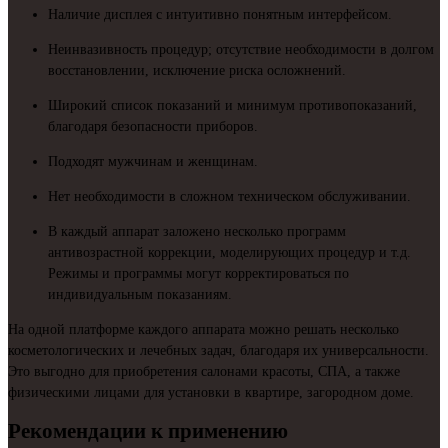
Наличие дисплея с интуитивно понятным интерфейсом.
Неинвазивность процедур; отсутствие необходимости в долгом
восстановлении, исключение риска осложнений.
Широкий список показаний и минимум противопоказаний,
благодаря безопасности приборов.
Подходят мужчинам и женщинам.
Нет необходимости в сложном техническом обслуживании.
В каждый аппарат заложено несколько программ
антивозрастной коррекции, моделирующих процедур и т.д.
Режимы и программы могут корректироваться по
индивидуальным показаниям.
На одной платформе каждого аппарата можно решать несколько
косметологических и лечебных задач, благодаря их универсальности.
Это выгодно для приобретения салонами красоты, СПА, а также
физическими лицами для установки в квартире, загородном доме.
Рекомендации к применению