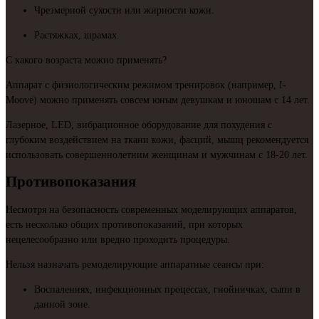
Чрезмерной сухости или жирности кожи.
Растяжках, шрамах.
С какого возраста можно применять?
Аппарат с физиологическим режимом тренировок (например, I-
Moove) можно применять совсем юным девушкам и юношам с 14 лет.
Лазерное, LED, вибрационное оборудование для похудения с
глубоким воздействием на ткани кожи, фасций, мышц рекомендуется
использовать совершеннолетним женщинам и мужчинам с 18-20 лет.
Противопоказания
Несмотря на безопасность современных моделирующих аппаратов,
есть несколько общих противопоказаний, при которых
нецелесообразно или вредно проходить процедуры.
Нельзя назначать ремоделирующие аппаратные сеансы при:
Воспалениях, инфекционных процессах, гнойничках, сыпи в
данной зоне.