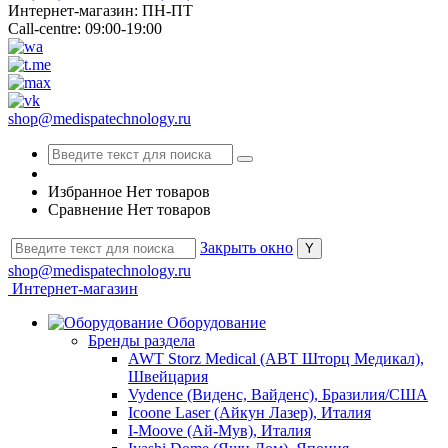
Интернет-магазин: ПН-ПТ
Call-centre: 09:00-19:00
shop@medispatechnology.ru
Избранное
Нет товаров
Сравнение
Нет товаров
Закрыть окно
shop@medispatechnology.ru
Интернет-магазин
Оборудование
Бренды раздела
AWT Storz Medical (АВТ Шторц Медикал),
Швейцария
Vydence (Виденс, Вайденс), Бразилия/США
Icoone Laser (Айкун Лазер), Италия
I-Moove (Ай-Мув), Италия