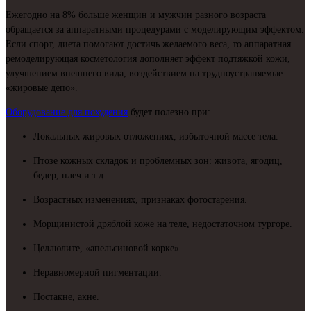
Ежегодно на 8% больше женщин и мужчин разного возраста
обращается за аппаратными процедурами с моделирующим эффектом.
Если спорт, диета помогают достичь желаемого веса, то аппаратная
ремоделирующая косметология дополняет эффект подтяжкой кожи,
улучшением внешнего вида, воздействием на трудноустраняемые
«жировые депо».
Оборудование для похудения
будет полезно при:
Локальных жировых отложениях, избыточной массе тела.
Птозе кожных складок и проблемных зон: живота, ягодиц,
бедер, плеч и т.д.
Возрастных изменениях, признаках фотостарения.
Морщинистой дряблой коже на теле, недостаточном тургоре.
Целлюлите, «апельсиновой корке».
Неравномерной пигментации.
Постакне, акне.