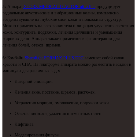
5:
Аппарат
STORZ MEDICAL D-ACTOR ultra line
продуцирует
радиальные акустические и вибрационные волны, комплексно
воздействующие на глубокие слои кожи и подкожных структур.
Можно применять на всех зонах тела и лица для улучшения состояния
кожи, контуринга, подтяжки, лечения целлюлита и уменьшения
жировых депо. Аппарат также применяют в физиотерапии для
лечения болей, отеков, шрамов.
6:
Комбайн
Sharplight FORMAX PLUS DPC
заменяет собой салон
красоты и СПА. На платформе аппарата можно разместить насадки и
манипулы для различных задач:
Лазерной эпиляции.
Лечения акне, постакне, шрамов, растяжек.
Устранения морщин, омоложения, подтяжки кожи.
Осветления кожи, удаления пигментных пятен.
Лифтинга.
Моделирования фигуры.