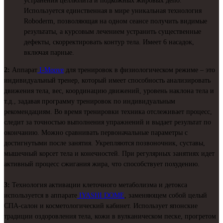
устранения целлюлита и подкожных жировых депо.
Используется единственная в мире уникальная технология
Roboderm, позволяющая на одном сеансе получить видимые
результаты, а курсовым лечением устранить существенные
дефекты, скорректировать контур тела. Имеет 6 насадок,
включая парные.
2:
Аппарат
I-Moove
для тренировок в физиологическом режиме – это
индивидуальный тренер, который имеет способность анализировать
движения тела, вес, координацию движений, уровень наклона тела и
т.д., задавая программу тренировок по индивидуальным
рекомендациям. Во время тренировки техника отслеживает процесс,
следит за точностью выполнения упражнений и выдает результат по
окончанию. Можно сравнивать первоначальные параметры с
достигнутыми после занятия. Укрепляются позвоночник, суставы,
мышечный корсет тела и конечностей. При регулярных занятиях идет
активный процесс сжигания жира, что способствует похудению.
3:
Технология активации клеточного метаболизма и детокса
используется в аппарате
IYASHI DOME
, заменяющем собой целый
СПА-салон и косметологический кабинет. Использует японские
традиции оздоровления тела, кожи в вулканическом песке, прогретом