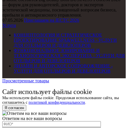
— форум для руководителей, докторов и экспертов
эстетической медицины, посвященный вопросам бизнеса,
прибыли и антикризисного управления.
07.05.2026
Приглашаем на IECTC 2026
Услуги
КОНЦЕПТОЛОГИЯ И СТРАТЕГИЧЕСКОЕ
ПРОЕКТИРОВАНИЕ SPA&WELLNESS - УСЛУГИ
ДЛЯ ОТЕЛЬЕРОВ И ДЕВЕЛОПЕРОВ
ФУНКЦИОНАЛЬНОЕ ЗОНИРОВАНИЕ И
ТЕХНОЛОГИЧЕСКАЯ ЭКСПЕРТИЗА - УСЛУГИ ДЛЯ
ОТЕЛЬЕРОВ И ДЕВЕЛОПЕРОВ
ДИЗАЙН И АВТОРСКОЕ СОПРОВОЖДЕНИЕ -
УСЛУГИ ДЛЯ ОТЕЛЬЕРОВ И ДЕВЕЛОПЕРОВ
Просмотренные товары
Сайт использует файлы cookie
Мы используем файлы cookie. Продолжая использование сайта, вы
соглашаетесь с
политикой конфиденциальности
.
Я согласен
Ответим на все ваши вопросы