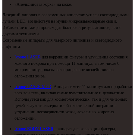
«Апельсиновая корка» на коже.
Лазерный липолиз в современных аппаратах усилен светодиодными
лучами LED, воздействуя на мультимикроальвеолярные связи.
Избавление от жира происходит быстрее и результативнее, чем с
другими техниками.
Современные аппараты для лазерного липолиза и светодиодного
лифтинга:
Icoone LASER
для коррекции фигуры и улучшения состояния
кожного покрова при помощи 11 манипул, в том числе 6
микроманипул, оказывает прицельное воздействие на
отложения жира.
Icoone LASER MED
. Аппарат имеет 11 манипул для проработки
всех зон тела, включая самые чувствительные и деликатные.
Используется как для косметологических, так и для лечебных
целей. Служит альтернативой пластической операции в
устранении несовершенств кожи, локальных жировых
отложений.
Icoone BODY LASER
– аппарат для коррекции фигуры,