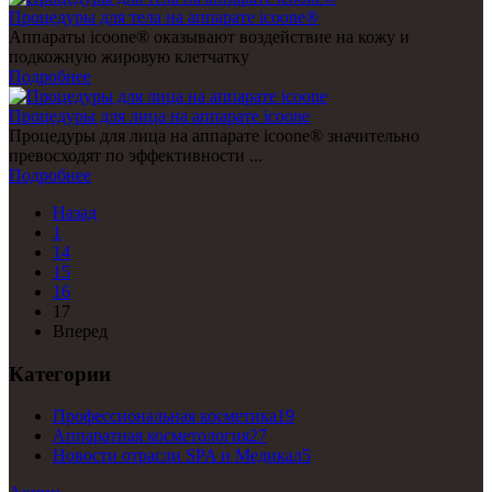
Процедуры для тела на аппарате icoone®
Аппараты icoone® оказывают воздействие на кожу и
подкожную жировую клетчатку
Подробнее
Процедуры для лица на аппарате icoone
Процедуры для лица на аппарате icoone® значительно
превосходят по эффективности ...
Подробнее
Назад
1
14
15
16
17
Вперед
Категории
Профессиональная косметика
19
Аппаратная косметология
27
Новости отрасли SPA и Медикал
5