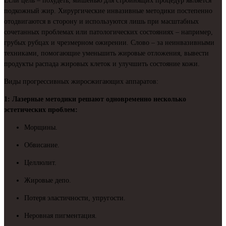
Если цель – похудеть, мишенью для стройнящих процедур является
подкожный жир. Хирургические инвазивные методики постепенно
отодвигаются в сторону и используются лишь при масштабных
сочетанных проблемах или патологических состояниях – например,
грубых рубцах и чрезмерном ожирении. Слово – за неинвазивными
техниками, помогающие уменьшить жировые отложения, вывести
продукты распада жировых клеток и улучшить состояние кожи.
Виды прогрессивных жиросжигающих аппаратов:
1:
Лазерные методики решают одновременно несколько
эстетических проблем:
Морщины.
Обвисание.
Целлюлит.
Жировые депо.
Потеря эластичности, упругости.
Неровная пигментация.