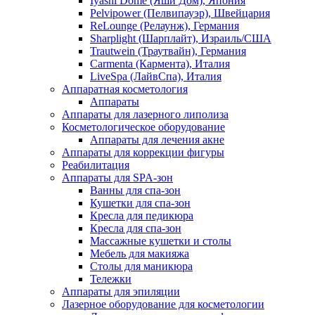
Iyashi Dome (Яши Дом), Япония
Pelvipower (Пелвипауэр), Швейцария
ReLounge (Релаунж), Германия
Sharplight (Шарплайт), Израиль/США
Trautwein (Траутвайн), Германия
Carmenta (Кармента), Италия
LiveSpa (ЛайвСпа), Италия
Аппаратная косметология
Аппараты
Аппараты для лазерного липолиза
Косметологическое оборудование
Аппараты для лечения акне
Аппараты для коррекции фигуры
Реабилитация
Аппараты для SPA-зон
Ванны для спа-зон
Кушетки для спа-зон
Кресла для педикюра
Кресла для спа-зон
Массажные кушетки и столы
Мебель для макияжа
Столы для маникюра
Тележки
Аппараты для эпиляции
Лазерное оборудование для косметологии