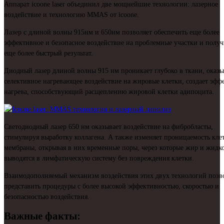
Аппарат icoone laser объединил две мощнейшие технологии: лазерное
воздействие и технологию MMAS от icoone.
Лазер с длиной волны 915нм и 650нм позволяет обеспечить еще более
эффективное и безопасное воздействие на проблемные участки и получ
еще более быстрый результат.
Диодный лазер длиной волны 915 нм проникает глубоко в ткани, оказы
селективное нагревающее воздействие на жировые клетки, создает эфф
нагрева, способствующий расщеплению жировой клетки адипоцита.
Светодиодный лазер 650 нм оказывает воздействие на фибробласты,
стимулируя выработку коллагена. А также изменяет проницаемость кле
мембраны, открывая в них временные поры, через которые жир и жидко
выводятся в лимфатическую систему без повреждения клетки.
Взаимодополняемый механизм воздействия этих двух технологий позв
представить процедуры с более высокой эффективностью, скоростью и
безопасностью воздействия.
Важные факты: