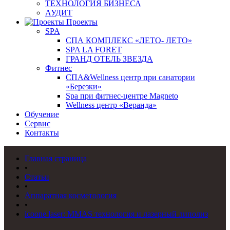
ТЕХНОЛОГИЯ БИЗНЕСА
АУДИТ
Проекты
SPA
СПА КОМПЛЕКС «ЛЕТО- ЛЕТО»
SPA LA FORET
ГРАНД ОТЕЛЬ ЗВЕЗДА
Фитнес
СПА&Wellness центр при санатории
«Березки»
Spa при фитнес-центре Magneto
Wellness центр «Веранда»
Обучение
Сервис
Контакты
Главная страница
•
Статьи
•
Аппаратная косметология
•
icoone laser: MMAS технология и лазерный липолиз