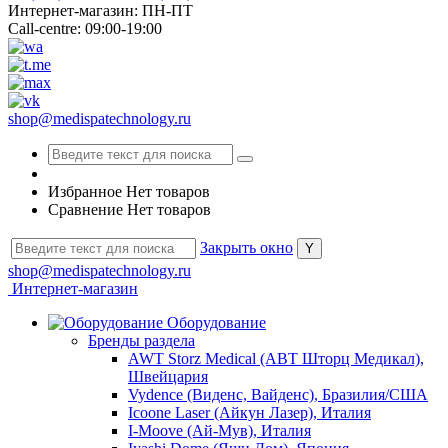
Интернет-магазин: ПН-ПТ
Call-centre: 09:00-19:00
shop@medispatechnology.ru
Избранное
Нет товаров
Сравнение
Нет товаров
Закрыть окно
shop@medispatechnology.ru
Интернет-магазин
Оборудование
Бренды раздела
AWT Storz Medical (АВТ Шторц Медикал),
Швейцария
Vydence (Виденс, Вайденс), Бразилия/США
Icoone Laser (Айкун Лазер), Италия
I-Moove (Ай-Мув), Италия