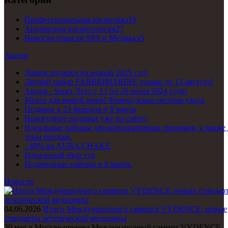
Профессиональная косметика
19
Аппаратная косметология
27
Новости отрасли SPA и Медикал
5
Акции
Дарим подарки на новый 2025 год!
Летний набор FABBRIMARINE только до 13 августа!
Акция - Super Лето с 13 по 26 июня 2024 года!
Мечта для вашей кожи! Французская система ухода
Подарки к 23 февраля и 8 марта
Новогодние подарки уже на сайте!
Идеальные наборы для корпоративных подарков, а также 
зоны продаж.
- 40% на AURA CHAKE
Идеальный shop тур
Подарочные наборы к 8 марта.
Новости
04.06.2026
Итоги Международного саммита VYDENCE: новые
стандарты эстетической медицины
29 мая в Москве прошел Международный саммит VYDENCE 