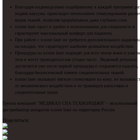
Благодаря индивидуально подобранному к каждой программе ри
подачи вакуума, происходит интенсивное стимулирование разли
видов тканей, позволяя прорабатывать даже глубокие слои.
icoone laser прост и удобен в использовании для специалиста и
гарантируют максимальный комфорт для пациента.
При работе c icoone laser не требуется дополнительного надавлив
на насадки, что гарантирует наиболее деликатное воздействие.
Процедуры на icoone laser подходят для всех типов кожи и участк
тела и могут проводиться как угодно часто . Видимый результат
достигается уже после первой процедуры и сохраняется надолго,
благодаря биологической памяти соединительных тканей.
icoone laser оказывает мягкую стимуляцию на кожу, не вызывая с
от механического воздействия и не травмируя капилляры и
соединительные ткани.
Группа компаний "МЕДИКАЛ СПА ТЕХНОЛОДЖИ" - эксклюзивный
дистрибьютор аппаратов icoone laser на территории России
Поделиться: