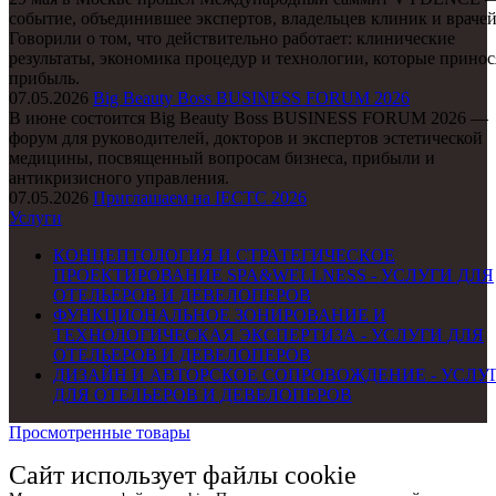
событие, объединившее экспертов, владельцев клиник и врачей
Говорили о том, что действительно работает: клинические
результаты, экономика процедур и технологии, которые принос
прибыль.
07.05.2026
Big Beauty Boss BUSINESS FORUM 2026
В июне состоится Big Beauty Boss BUSINESS FORUM 2026 —
форум для руководителей, докторов и экспертов эстетической
медицины, посвященный вопросам бизнеса, прибыли и
антикризисного управления.
07.05.2026
Приглашаем на IECTC 2026
Услуги
КОНЦЕПТОЛОГИЯ И СТРАТЕГИЧЕСКОЕ
ПРОЕКТИРОВАНИЕ SPA&WELLNESS - УСЛУГИ ДЛЯ
ОТЕЛЬЕРОВ И ДЕВЕЛОПЕРОВ
ФУНКЦИОНАЛЬНОЕ ЗОНИРОВАНИЕ И
ТЕХНОЛОГИЧЕСКАЯ ЭКСПЕРТИЗА - УСЛУГИ ДЛЯ
ОТЕЛЬЕРОВ И ДЕВЕЛОПЕРОВ
ДИЗАЙН И АВТОРСКОЕ СОПРОВОЖДЕНИЕ - УСЛУ
ДЛЯ ОТЕЛЬЕРОВ И ДЕВЕЛОПЕРОВ
Просмотренные товары
Сайт использует файлы cookie