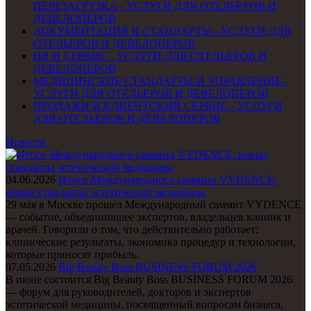
ПЕРЕЗАГРУЗКА - УСЛУГИ ДЛЯ ОТЕЛЬЕРОВ И
ДЕВЕЛОПЕРОВ
ДОКУМЕНТАЦИЯ И СТАНДАРТЫ - УСЛУГИ ДЛЯ
ОТЕЛЬЕРОВ И ДЕВЕЛОПЕРОВ
HR И СЕРВИС - УСЛУГИ ДЛЯ ОТЕЛЬЕРОВ И
ДЕВЕЛОПЕРОВ
МЕДИЦИНСКИЕ СТАНДАРТЫ И УПРАВЛЕНИЕ -
УСЛУГИ ДЛЯ ОТЕЛЬЕРОВ И ДЕВЕЛОПЕРОВ
ПРОДАЖИ И КЛИЕНТСКИЙ СЕРВИС - УСЛУГИ
ДЛЯ ОТЕЛЬЕРОВ И ДЕВЕЛОПЕРОВ
Новости
04.06.2026
Итоги Международного саммита VYDENCE:
новые стандарты эстетической медицины
29 мая в Москве прошел Международный саммит VYDENCE
— событие, объединившее экспертов, владельцев клиник и
врачей. Говорили о том, что действительно работает:
клинические результаты, экономика процедур и технологии,
которые приносят прибыль.
07.05.2026
Big Beauty Boss BUSINESS FORUM 2026
В июне состоится Big Beauty Boss BUSINESS FORUM 2026
— форум для руководителей, докторов и экспертов
эстетической медицины, посвященный вопросам бизнеса,