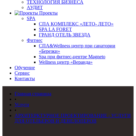
ТЕХНОЛОГИЯ БИЗНЕСА
АУДИТ
Проекты
SPA
СПА КОМПЛЕКС «ЛЕТО- ЛЕТО»
SPA LA FORET
ГРАНД ОТЕЛЬ ЗВЕЗДА
Фитнес
СПА&Wellness центр при санатории
«Березки»
Spa при фитнес-центре Magneto
Wellness центр «Веранда»
Обучение
Сервис
Контакты
Главная страница
•
Услуги
•
АРХИТЕРКТУРНОЕ ПРОЕКТИРОВАНИЕ - УСЛУГИ
ДЛЯ ОТЕЛЬЕРОВ И ДЕВЕЛОПЕРОВ