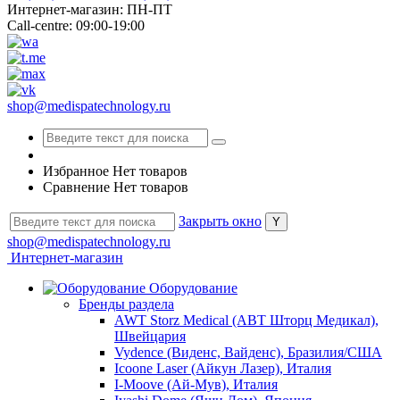
Интернет-магазин: ПН-ПТ
Call-centre: 09:00-19:00
shop@medispatechnology.ru
Избранное
Нет товаров
Сравнение
Нет товаров
Закрыть окно
shop@medispatechnology.ru
Интернет-магазин
Оборудование
Бренды раздела
AWT Storz Medical (АВТ Шторц Медикал),
Швейцария
Vydence (Виденс, Вайденс), Бразилия/США
Icoone Laser (Айкун Лазер), Италия
I-Moove (Ай-Мув), Италия