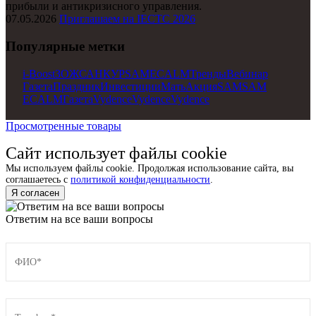
прибыли и антикризисного управления.
07.05.2026
Приглашаем на IECTC 2026
Популярные метки
i-Boost
ЗОЖ
САНКУР
SAM
ECALM
Тренды
Вебинар
Газета
Праздник
Инвестиции
Мать
Акция
SAM
SAM
ECALM
Газета
Vydence
Vydence
Vydence
Просмотренные товары
Сайт использует файлы cookie
Мы используем файлы cookie. Продолжая использование сайта, вы
соглашаетесь с
политикой конфиденциальности
.
Я согласен
Ответим на все ваши вопросы