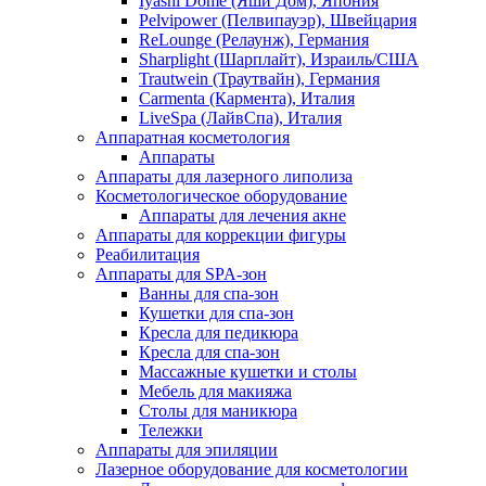
Iyashi Dome (Яши Дом), Япония
Pelvipower (Пелвипауэр), Швейцария
ReLounge (Релаунж), Германия
Sharplight (Шарплайт), Израиль/США
Trautwein (Траутвайн), Германия
Carmenta (Кармента), Италия
LiveSpa (ЛайвСпа), Италия
Аппаратная косметология
Аппараты
Аппараты для лазерного липолиза
Косметологическое оборудование
Аппараты для лечения акне
Аппараты для коррекции фигуры
Реабилитация
Аппараты для SPA-зон
Ванны для спа-зон
Кушетки для спа-зон
Кресла для педикюра
Кресла для спа-зон
Массажные кушетки и столы
Мебель для макияжа
Столы для маникюра
Тележки
Аппараты для эпиляции
Лазерное оборудование для косметологии