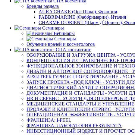
СПА косметика
Бренды раздела
AURA CHAKE (Ора Шаке), Франция
FABBRIMARINE (Фаббримарин), Италия
CHARME D'ORIENT (Шарм Д`Ориент), Фра
Семинары
Вебинары
Семинары
Обучение врачей и косметологов
СПА консалтинг
ОБОРУДОВАНИЕ И ЗАГРУЗКА ЦЕНТРА - УСЛУ
КОНЦЕПТОЛОГИЯ И СТРАТЕГИЧЕСКОЕ ПРОЕК
ФУНКЦИОНАЛЬНОЕ ЗОНИРОВАНИЕ И ТЕХНОЛ
ДИЗАЙН И АВТОРСКОЕ СОПРОВОЖДЕНИЕ - У
АРХИТЕРКТУРНОЕ ПРОЕКТИРОВАНИЕ - УСЛУ
ЗАПУСК ПРОЕКТА «ПОД КЛЮЧ» - УСЛУГИ ДЛ
ДИАГНОСТИЧЕСКИЙ АУДИТ И ОПЕРАЦИОННАЯ
ДОКУМЕНТАЦИЯ И СТАНДАРТЫ - УСЛУГИ ДЛ
HR И СЕРВИС - УСЛУГИ ДЛЯ ОТЕЛЬЕРОВ И 
МЕДИЦИНСКИЕ СТАНДАРТЫ И УПРАВЛЕНИЕ -
ПРОДАЖИ И КЛИЕНТСКИЙ СЕРВИС - УСЛУГИ
ОПЕРАЦИОННАЯ ЭФФЕКТИВНОСТЬ - УСЛУГИ
ФРАНШИЗА: I-FEEL
ФРАНШИЗА: ЛАБОРАТОРИЯ РЕЗУЛЬТАТА
ИНВЕСТИЦИОННЫЙ БЮДЖЕТ И ПРОСЧЕТ О