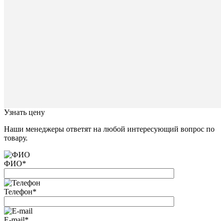
отправле
В
ближайш
время
с
Вами
свяжется
наш
специал
Закрыть
окно
Узнать цену
Наши менеджеры ответят на любой интересующий вопрос по
товару.
ФИО
*
Телефон
*
E-mail
*