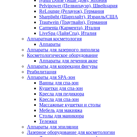
Iyashi Dome (Яши Дом), Япония
Pelvipower (Пелвипауэр), Швейцария
ReLounge (Релаунж), Германия
Sharplight (Шарплайт), Израиль/США
Trautwein (Траутвайн), Германия
Carmenta (Кармента), Италия
LiveSpa (ЛайвСпа), Италия
Аппаратная косметология
Аппараты
Аппараты для лазерного липолиза
Косметологическое оборудование
Аппараты для лечения акне
Аппараты для коррекции фигуры
Реабилитация
Аппараты для SPA-зон
Ванны для спа-зон
Кушетки для спа-зон
Кресла для педикюра
Кресла для спа-зон
Массажные кушетки и столы
Мебель для макияжа
Столы для маникюра
Тележки
Аппараты для эпиляции
Лазерное оборудование для косметологии