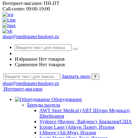
Интернет-магазин: ПН-ПТ
Call-centre: 09:00-19:00
shop@medispatechnology.ru
Избранное
Нет товаров
Сравнение
Нет товаров
Закрыть окно
shop@medispatechnology.ru
Интернет-магазин
Оборудование
Бренды раздела
AWT Storz Medical (АВТ Шторц Медикал),
Швейцария
Vydence (Виденс, Вайденс), Бразилия/США
Icoone Laser (Айкун Лазер), Италия
I-Moove (Ай-Мув), Италия