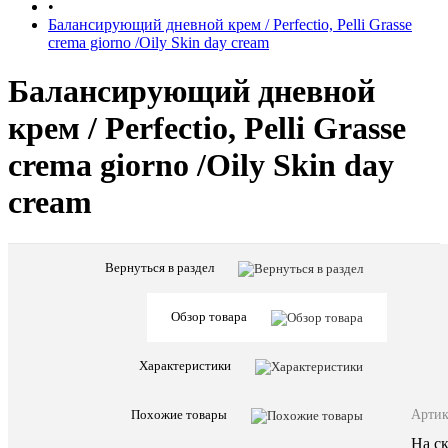
•
Балансирующий дневной крем / Perfectio, Pelli Grasse
crema giorno /Oily Skin day cream
Балансирующий дневной
крем / Perfectio, Pelli Grasse
crema giorno /Oily Skin day
cream
Вернуться в раздел
Характе
Все
характ
Обзор товара
Страна
Италия
бренда
Предназна
Лицо
Характеристики
Этапы
Основно
ухода
уход
Артик
Похожие товары
Физически
Крем
характери
На ск