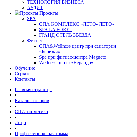
ТЕХНОЛОГИЯ БИЗНЕСА
АУДИТ
Проекты
SPA
СПА КОМПЛЕКС «ЛЕТО- ЛЕТО»
SPA LA FORET
ГРАНД ОТЕЛЬ ЗВЕЗДА
Фитнес
СПА&Wellness центр при санатории
«Березки»
Spa при фитнес-центре Magneto
Wellness центр «Веранда»
Обучение
Сервис
Контакты
Главная страница
•
Каталог товаров
•
СПА косметика
•
Лицо
•
Профессиональная гамма