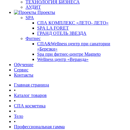
ТЕХНОЛОГИЯ БИЗНЕСА
АУДИТ
Проекты
SPA
СПА КОМПЛЕКС «ЛЕТО- ЛЕТО»
SPA LA FORET
ГРАНД ОТЕЛЬ ЗВЕЗДА
Фитнес
СПА&Wellness центр при санатории
«Березки»
Spa при фитнес-центре Magneto
Wellness центр «Веранда»
Обучение
Сервис
Контакты
Главная страница
•
Каталог товаров
•
СПА косметика
•
Тело
•
Профессиональная гамма