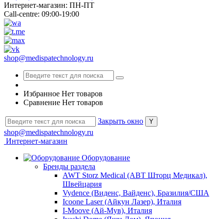
Интернет-магазин: ПН-ПТ
Call-centre: 09:00-19:00
shop@medispatechnology.ru
Избранное
Нет товаров
Сравнение
Нет товаров
Закрыть окно
shop@medispatechnology.ru
Интернет-магазин
Оборудование
Бренды раздела
AWT Storz Medical (АВТ Шторц Медикал),
Швейцария
Vydence (Виденс, Вайденс), Бразилия/США
Icoone Laser (Айкун Лазер), Италия
I-Moove (Ай-Мув), Италия