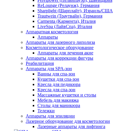
Pelvipower (Пелвипауэр), Швейцария
ReLounge (Релаунж), Германия
Sharplight (Шарплайт), Израиль/США
Trautwein (Траутвайн), Германия
Carmenta (Кармента), Италия
LiveSpa (ЛайвСпа), Италия
Аппаратная косметология
Аппараты
Аппараты для лазерного липолиза
Косметологическое оборудование
Аппараты для лечения акне
Аппараты для коррекции фигуры
Реабилитация
Аппараты для SPA-зон
Ванны для спа-зон
Кушетки для спа-зон
Кресла для педикюра
Кресла для спа-зон
Массажные кушетки и столы
Мебель для макияжа
Столы для маникюра
Тележки
Аппараты для эпиляции
Лазерное оборудование для косметологии
Лазерные аппараты для лифтинга