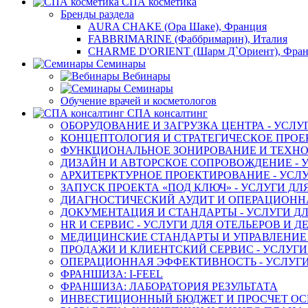
СПА косметика
Бренды раздела
AURA CHAKE (Ора Шаке), Франция
FABBRIMARINE (Фаббримарин), Италия
CHARME D'ORIENT (Шарм Д`Ориент), Фра
Семинары
Вебинары
Семинары
Обучение врачей и косметологов
СПА консалтинг
ОБОРУДОВАНИЕ И ЗАГРУЗКА ЦЕНТРА - УСЛУ
КОНЦЕПТОЛОГИЯ И СТРАТЕГИЧЕСКОЕ ПРОЕК
ФУНКЦИОНАЛЬНОЕ ЗОНИРОВАНИЕ И ТЕХНОЛ
ДИЗАЙН И АВТОРСКОЕ СОПРОВОЖДЕНИЕ - У
АРХИТЕРКТУРНОЕ ПРОЕКТИРОВАНИЕ - УСЛУ
ЗАПУСК ПРОЕКТА «ПОД КЛЮЧ» - УСЛУГИ ДЛ
ДИАГНОСТИЧЕСКИЙ АУДИТ И ОПЕРАЦИОННАЯ
ДОКУМЕНТАЦИЯ И СТАНДАРТЫ - УСЛУГИ ДЛ
HR И СЕРВИС - УСЛУГИ ДЛЯ ОТЕЛЬЕРОВ И 
МЕДИЦИНСКИЕ СТАНДАРТЫ И УПРАВЛЕНИЕ -
ПРОДАЖИ И КЛИЕНТСКИЙ СЕРВИС - УСЛУГИ
ОПЕРАЦИОННАЯ ЭФФЕКТИВНОСТЬ - УСЛУГИ
ФРАНШИЗА: I-FEEL
ФРАНШИЗА: ЛАБОРАТОРИЯ РЕЗУЛЬТАТА
ИНВЕСТИЦИОННЫЙ БЮДЖЕТ И ПРОСЧЕТ О